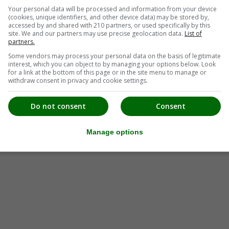
Your personal data will be processed and information from your device
(cookies, unique identifiers, and other device data) may be stored by,
accessed by and shared with 210 partners, or used specifically by this
site. We and our partners may use precise geolocation data.
List of
partners.
Some vendors may process your personal data on the basis of legitimate
interest, which you can object to by managing your options below. Look
for a link at the bottom of this page or in the site menu to manage or
withdraw consent in privacy and cookie settings.
Do not consent
Consent
Manage options