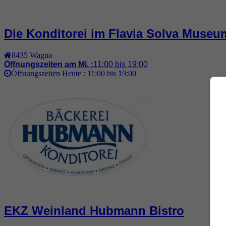
Die Konditorei im Flavia Solva Museu
8435
Wagna
Öffnungszeiten am Mi. :
11:00 bis 19:00
Öffnungszeiten Heute :
11:00 bis 19:00
EKZ Weinland Hubmann Bistro