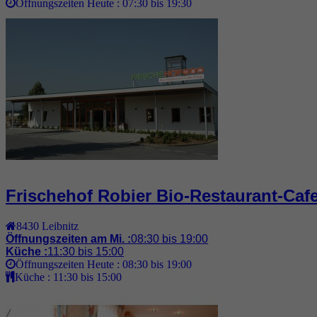
Öffnungszeiten Heute :
07:30 bis 19:30
Frischehof Robier Bio-Restaurant-Caf
8430
Leibnitz
Öffnungszeiten am Mi. :
08:30 bis 19:00
Küche :
11:30 bis 15:00
Öffnungszeiten Heute :
08:30 bis 19:00
Küche :
11:30 bis 15:00