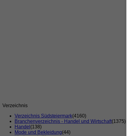
Verzeichnis
Verzeichnis Südsteiermark
(4160)
Branchenverzeichnis - Handel und Wirtschaft
(1375)
Handel
(138)
Mode und Bekleidung
(44)