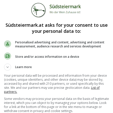
Südsteiermark.at asks for your consent to use
your personal data to:
Personalised advertising and content, advertising and content
measurement, audience research and services development
Store and/or access information on a device
Learn more
Your personal data will be processed and information from your device
(cookies, unique identifiers, and other device data) may be stored by,
accessed by and shared with 210 partners, or used specifically by this
site. We and our partners may use precise geolocation data.
List of
partners.
Some vendors may process your personal data on the basis of legitimate
interest, which you can object to by managing your options below. Look
for a link at the bottom of this page or in the site menu to manage or
withdraw consent in privacy and cookie settings.