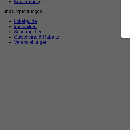
Kindermode
(1)
Link Empfehlungen
Lokalguide
Immobilien
Schnäppchen
Gutscheine & Rabatte
Veranstaltungen