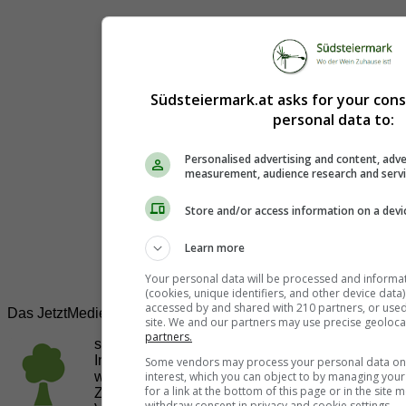
Südsteiermark.at asks for your con
personal data to:
Personalised advertising and content, adve
measurement, audience research and serv
Store and/or access information on a devi
Learn more
Your personal data will be processed and informa
(cookies, unique identifiers, and other device data
accessed by and shared with 210 partners, or used s
Das JetztMedien.com Medien Netzwerk
site. We and our partners may use precise geoloca
partners.
suedsteiermark.at ist eine von vielen
Internetadressen der
JetztMedien.com Medien
,
Some vendors may process your personal data on t
welche es sich zur Aufgabe gemacht hat, in
interest, which you can object to by managing you
for a link at the bottom of this page or in the sit
Zusammenarbeit mit regionalen Firmen,
withdraw consent in privacy and cookie settings.