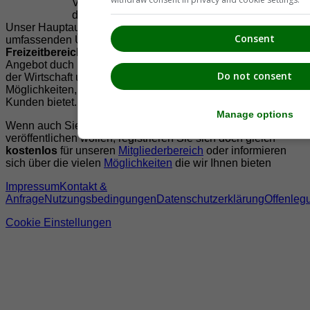
Vereinen und Institutionen die
Vielfälltigkeit
der Region Südsteiermark zu präsentieren.
Unser Hauptaugenmerk liegt dabei, der Bevölkerung einen
Consent
umfassenden Überblick der Möglichkeiten im
Freizeitbereich
zu vermittelt. Abgerundet wird dieses
Angebot duch Informationen zur regionalen
Gastronomie
,
Do not consent
der Wirtschaft und der Präsentation der zahlreichen
Möglichkeiten, welche die
regionale Wirtschaft
ihren
Kunden bietet.
Manage options
Wenn auch Sie Ihre Informationen auf suedsteiermark.at
veröffentlichen wollen, registrieren Sie sich doch gleich
kostenlos
für unseren
Mitgliederbereich
oder informieren
sich über die vielen
Möglichkeiten
die wir Ihnen bieten
Impressum
Kontakt &
Anfrage
Nutzungsbedingungen
Datenschutzerklärung
Offenleg
Cookie Einstellungen