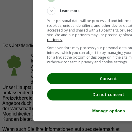
Learn more
Your personal data will be processed and informa
(cookies, unique identifiers, and other device data
accessed by and shared with 210 partners, or used s
site. We and our partners may use precise geoloca
partners.
Das JetztMedien.com Medien Netzwerk
Some vendors may process your personal data on t
interest, which you can object to by managing you
suedsteiermark.at ist eine von vielen
for a link at the bottom of this page or in the sit
Internetadressen der
JetztMedien.com Medien
,
withdraw consent in privacy and cookie settings.
welche es sich zur Aufgabe gemacht hat, in
Zusammenarbeit mit regionalen Firmen,
Vereinen und Institutionen die
Vielfälltigkeit
Consent
der Region Südsteiermark zu präsentieren.
Unser Hauptaugenmerk liegt dabei, der Bevölkerung einen
umfassenden Überblick der Möglichkeiten im
Do not consent
Freizeitbereich
zu vermittelt. Abgerundet wird dieses
Angebot duch Informationen zur regionalen
Gastronomie
,
der Wirtschaft und der Präsentation der zahlreichen
Manage options
Möglichkeiten, welche die
regionale Wirtschaft
ihren
Kunden bietet.
Wenn auch Sie Ihre Informationen auf suedsteiermark.at