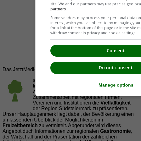
site. We and our partners may use precise geoloca
partners.
Some vendors may process your personal data on t
interest, which you can object to by managing you
for a link at the bottom of this page or in the sit
withdraw consent in privacy and cookie settings.
Consent
Do not consent
Das JetztMedien.com Medien Netzwerk
suedsteiermark.at ist eine von vielen
Manage options
Internetadressen der
JetztMedien.com Medien
,
welche es sich zur Aufgabe gemacht hat, in
Zusammenarbeit mit regionalen Firmen,
Vereinen und Institutionen die
Vielfälltigkeit
der Region Südsteiermark zu präsentieren.
Unser Hauptaugenmerk liegt dabei, der Bevölkerung einen
umfassenden Überblick der Möglichkeiten im
Freizeitbereich
zu vermittelt. Abgerundet wird dieses
Angebot duch Informationen zur regionalen
Gastronomie
,
der Wirtschaft und der Präsentation der zahlreichen