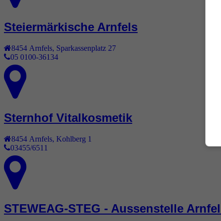
Steiermärkische Arnfels
8454
Arnfels
,
Sparkassenplatz 27
05 0100-36134
Sternhof Vitalkosmetik
8454
Arnfels
,
Kohlberg 1
03455/6511
STEWEAG-STEG - Aussenstelle Arnfel