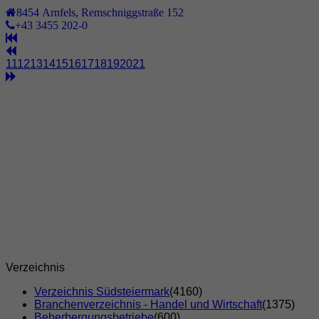
8454
Arnfels
,
Remschniggstraße 152
+43 3455 202-0
11
12
13
14
15
16
17
18
19
20
21
Verzeichnis
Verzeichnis Südsteiermark
(4160)
Branchenverzeichnis - Handel und Wirtschaft
(1375)
Beherbergungsbetriebe
(600)