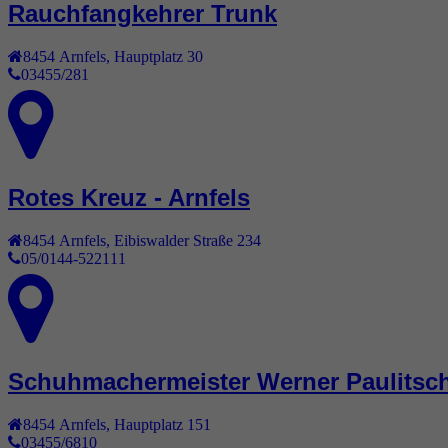
Rauchfangkehrer Trunk
8454
Arnfels
,
Hauptplatz 30
03455/281
Rotes Kreuz - Arnfels
8454
Arnfels
,
Eibiswalder Straße 234
05/0144-522111
Schuhmachermeister Werner Paulitsc
8454
Arnfels
,
Hauptplatz 151
03455/6810