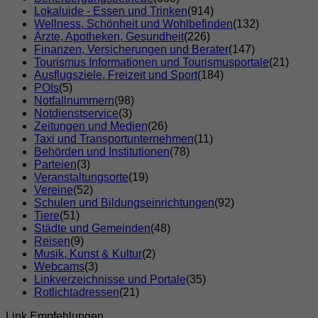
Lokaluide - Essen und Trinken
(914)
Wellness, Schönheit und Wohlbefinden
(132)
Ärzte, Apotheken, Gesundheit
(226)
Finanzen, Versicherungen und Berater
(147)
Tourismus Informationen und Tourismusportale
(21)
Ausflugsziele, Freizeit und Sport
(184)
POIs
(5)
Notfallnummern
(98)
Notdienstservice
(3)
Zeitungen und Medien
(26)
Taxi und Transportunternehmen
(11)
Behörden und Institutionen
(78)
Parteien
(3)
Veranstaltungsorte
(19)
Vereine
(52)
Schulen und Bildungseinrichtungen
(92)
Tiere
(51)
Städte und Gemeinden
(48)
Reisen
(9)
Musik, Kunst & Kultur
(2)
Webcams
(3)
Linkverzeichnisse und Portale
(35)
Rotlichtadressen
(21)
Link Empfehlungen