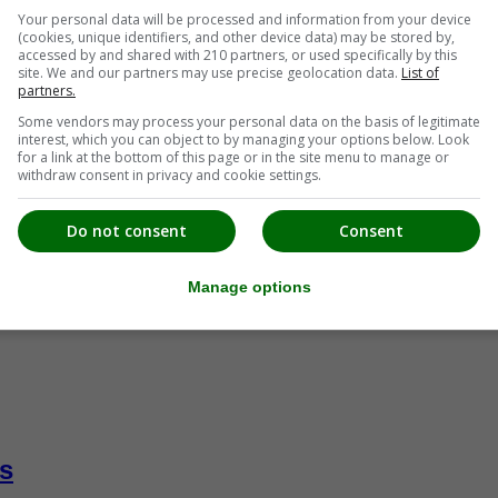
Your personal data will be processed and information from your device
(cookies, unique identifiers, and other device data) may be stored by,
accessed by and shared with 210 partners, or used specifically by this
site. We and our partners may use precise geolocation data.
List of
partners.
Some vendors may process your personal data on the basis of legitimate
interest, which you can object to by managing your options below. Look
for a link at the bottom of this page or in the site menu to manage or
withdraw consent in privacy and cookie settings.
Do not consent
Consent
Manage options
s