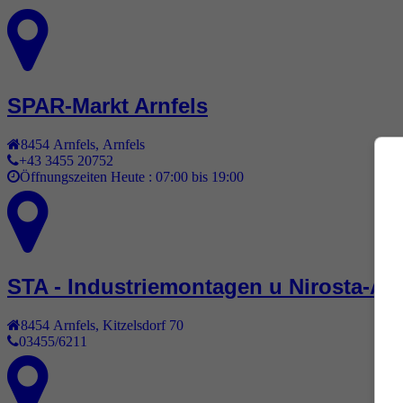
SPAR-Markt Arnfels
8454
Arnfels
,
Arnfels
+43 3455 20752
Öffnungszeiten Heute :
07:00 bis 19:00
STA - Industriemontagen u Nirosta-
8454
Arnfels
,
Kitzelsdorf 70
03455/6211