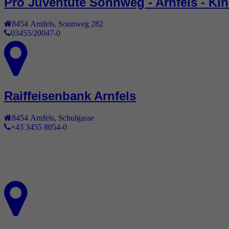
Pro Juventute Sonnweg - Arnfels - K
8454
Arnfels
,
Sonnweg 282
03455/20047-0
Raiffeisenbank Arnfels
8454
Arnfels
,
Schulgasse
+43 3455 8054-0