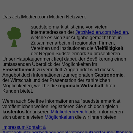
Das JetztMedien.com Medien Netzwerk
suedsteiermark.at ist eine von vielen
Internetadressen der
JetztMedien.com Medien
,
welche es sich zur Aufgabe gemacht hat, in
Zusammenarbeit mit regionalen Firmen,
Vereinen und Institutionen die
Vielfälltigkeit
der Region Südsteiermark zu präsentieren.
Unser Hauptaugenmerk liegt dabei, der Bevölkerung einen
umfassenden Überblick der Möglichkeiten im
Freizeitbereich
zu vermittelt. Abgerundet wird dieses
Angebot duch Informationen zur regionalen
Gastronomie
,
der Wirtschaft und der Präsentation der zahlreichen
Möglichkeiten, welche die
regionale Wirtschaft
ihren
Kunden bietet.
Wenn auch Sie Ihre Informationen auf suedsteiermark.at
veröffentlichen wollen, registrieren Sie sich doch gleich
kostenlos
für unseren
Mitgliederbereich
oder informieren
sich über die vielen
Möglichkeiten
die wir Ihnen bieten
Impressum
Kontakt &
Anfrage
Nutzungsbedingungen
Datenschutzerklärung
Offenleg