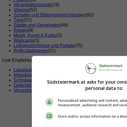
Veranstaltungsorte
(19)
Vereine
(52)
Schulen und Bildungseinrichtungen
(92)
Tiere
(51)
Städte und Gemeinden
(48)
Reisen
(9)
Musik, Kunst & Kultur
(2)
Webcams
(3)
Linkverzeichnisse und Portale
(35)
Rotlichtadressen
(21)
Link Empfehlungen
Lokalguide
Immobilien
Schnäppchen
Südsteiermark.at asks for your con
Gutscheine & Rabatte
personal data to:
Veranstaltungen
Personalised advertising and content, adve
measurement, audience research and serv
Store and/or access information on a devi