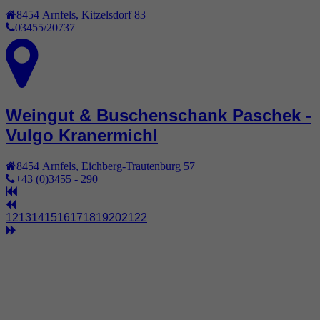
8454
Arnfels
,
Kitzelsdorf 83
03455/20737
Weingut & Buschenschank Paschek -
Vulgo Kranermichl
8454
Arnfels
,
Eichberg-Trautenburg 57
+43 (0)3455 - 290
12
13
14
15
16
17
18
19
20
21
22