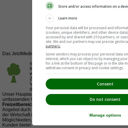
Store and/or access information on a devi
Learn more
Your personal data will be processed and informa
(cookies, unique identifiers, and other device data
accessed by and shared with 210 partners, or used s
site. We and our partners may use precise geoloca
partners.
Das JetztMedien.com Medien Netzwerk
Some vendors may process your personal data on t
interest, which you can object to by managing you
suedsteiermark.at ist eine von vielen
for a link at the bottom of this page or in the sit
withdraw consent in privacy and cookie settings.
Internetadressen der
JetztMedien.com Medien
,
welche es sich zur Aufgabe gemacht hat, in
Zusammenarbeit mit regionalen Firmen,
Consent
Vereinen und Institutionen die
Vielfälltigkeit
der Region Südsteiermark zu präsentieren.
Unser Hauptaugenmerk liegt dabei, der Bevölkerung einen
Do not consent
umfassenden Überblick der Möglichkeiten im
Freizeitbereich
zu vermittelt. Abgerundet wird dieses
Angebot duch Informationen zur regionalen
Gastronomie
,
der Wirtschaft und der Präsentation der zahlreichen
Manage options
Möglichkeiten, welche die
regionale Wirtschaft
ihren
Kunden bietet.