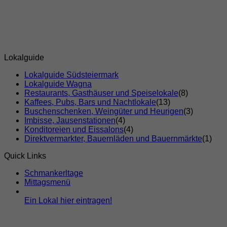
Lokalguide
Lokalguide Südsteiermark
Lokalguide Wagna
Restaurants, Gasthäuser und Speiselokale
(8)
Kaffees, Pubs, Bars und Nachtlokale
(13)
Buschenschenken, Weingüter und Heurigen
(3)
Imbisse, Jausenstationen
(4)
Konditoreien und Eissalons
(4)
Direktvermarkter, Bauernläden und Bauernmärkte
(1)
Quick Links
Schmankerltage
Mittagsmenü
Ein Lokal hier eintragen!