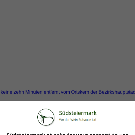
, keine zehn Minuten entfernt vom Ortskern der Bezirkshauptsta