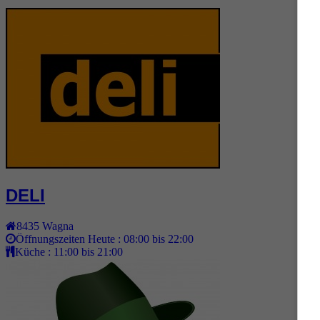
DELI
8435
Wagna
Öffnungszeiten Heute :
08:00 bis 22:00
Küche :
11:00 bis 21:00