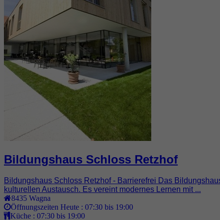
Bildungshaus Schloss Retzhof
Bildungshaus Schloss Retzhof - Barrierefrei Das Bildungshau
kulturellen Austausch. Es vereint modernes Lernen mit ...
8435
Wagna
Öffnungszeiten Heute :
07:30 bis 19:00
Küche :
07:30 bis 19:00