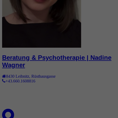
Beratung & Psychotherapie | Nadine
Wagner
8430
Leibnitz
,
Rüsthausgasse
+43.660.1608816