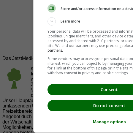
Store and/or access information on a devi
Learn more
Your personal data will be processed and informa
(cookies, unique identifiers, and other device data
accessed by and shared with 210 partners, or used s
site. We and our partners may use precise geoloca
partners.
Das JetztMedien.com Medien Netzwerk
Some vendors may process your personal data on t
interest, which you can object to by managing you
for a link at the bottom of this page or in the sit
suedsteiermark.at ist eine von vielen
withdraw consent in privacy and cookie settings.
Internetadressen der
JetztMedien.com Medien
,
welche es sich zur Aufgabe gemacht hat, in
Zusammenarbeit mit regionalen Firmen,
Consent
Vereinen und Institutionen die
Vielfälltigkeit
der Region Südsteiermark zu präsentieren.
Unser Hauptaugenmerk liegt dabei, der Bevölkerung einen
Do not consent
umfassenden Überblick der Möglichkeiten im
Freizeitbereich
zu vermittelt. Abgerundet wird dieses
Angebot duch Informationen zur regionalen
Gastronomie
,
der Wirtschaft und der Präsentation der zahlreichen
Manage options
Möglichkeiten, welche die
regionale Wirtschaft
ihren
Kunden bietet.