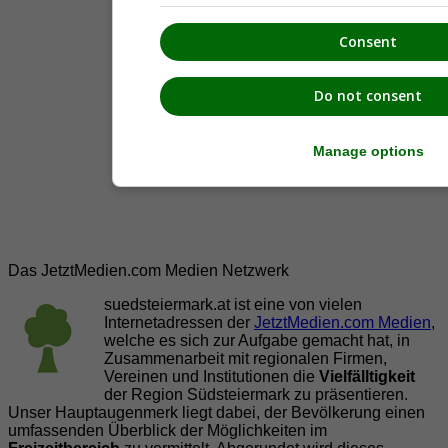
Consent
Do not consent
Manage options
Das JetztMedien.com Medien Netzwerk
suedsteiermark.at ist eine von vielen
Internetadressen der
JetztMedien.com Medien
,
welche es sich zur Aufgabe gemacht hat, in
Zusammenarbeit mit regionalen Firmen,
Vereinen und Institutionen die
Vielfälltigkeit
der Region Südsteiermark zu präsentieren.
Unser Hauptaugenmerk liegt dabei, der Bevölkerung einen
umfassenden Überblick der Möglichkeiten im