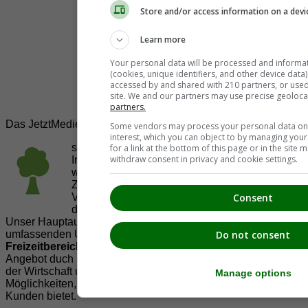
Store and/or access information on a devi
Learn more
Your personal data will be processed and informa
(cookies, unique identifiers, and other device data
accessed by and shared with 210 partners, or used s
site. We and our partners may use precise geoloca
partners.
Das JetztMedien.com Medien Netzwerk
Some vendors may process your personal data on t
interest, which you can object to by managing you
suedsteiermark.at ist eine von vielen
for a link at the bottom of this page or in the sit
withdraw consent in privacy and cookie settings.
Internetadressen der
JetztMedien.com Medien
,
welche es sich zur Aufgabe gemacht hat, in
Zusammenarbeit mit regionalen Firmen,
Consent
Vereinen und Institutionen die
Vielfälltigkeit
der Region Südsteiermark zu präsentieren.
Unser Hauptaugenmerk liegt dabei, der Bevölkerung einen
Do not consent
umfassenden Überblick der Möglichkeiten im
Freizeitbereich
zu vermittelt. Abgerundet wird dieses
Angebot duch Informationen zur regionalen
Gastronomie
,
der Wirtschaft und der Präsentation der zahlreichen
Manage options
Möglichkeiten, welche die
regionale Wirtschaft
ihren
Kunden bietet.