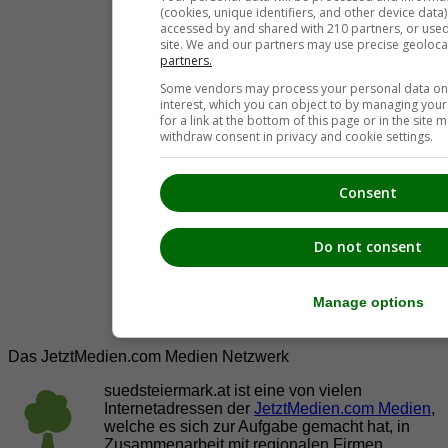
(cookies, unique identifiers, and other device data
accessed by and shared with 210 partners, or used s
site. We and our partners may use precise geoloca
partners.
Some vendors may process your personal data on t
interest, which you can object to by managing you
for a link at the bottom of this page or in the sit
withdraw consent in privacy and cookie settings.
Consent
Do not consent
Manage options
Das JetztMedien.com Medien Netzwerk
suedsteiermark.at ist eine von vielen
Internetadressen der
JetztMedien.com Medien
,
welche es sich zur Aufgabe gemacht hat, in
Zusammenarbeit mit regionalen Firmen,