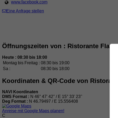
www.facebook.com
Eine Anfrage stellen
Öffnungszeiten von : Ristorante Flavi
Heute : 08:30 bis 18:00
Montag bis Freitag :
08:30 bis 19:00
Sa :
08:30 bis 18:00
Koordinaten & QR-Code von Ristorant
NAVI Koordinaten
DMS Format :
N 46° 47' 42'' / E 15° 33' 23''
Deg Format :
N
46.79497
/ E
15.556408
Anreise mit Google Maps planen!
C