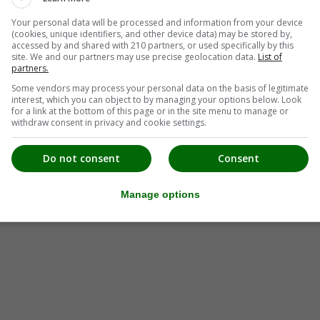
Your personal data will be processed and information from your device
(cookies, unique identifiers, and other device data) may be stored by,
accessed by and shared with 210 partners, or used specifically by this
site. We and our partners may use precise geolocation data.
List of
partners.
Some vendors may process your personal data on the basis of legitimate
interest, which you can object to by managing your options below. Look
for a link at the bottom of this page or in the site menu to manage or
withdraw consent in privacy and cookie settings.
Do not consent
Consent
Manage options