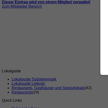
Dieser Eintrag wird von einem Mitglied verwaltet!
Zum Mitglieder Bereich
Lokalguide
Lokalguide Südsteiermark
Lokalguide Leibnitz
Restaurants, Gasthäuser und Speiselokale
(42)
Restaurants
(24)
Quick Links