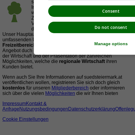
suedsteiermark.at ist eine von vielen
Internetadressen der
JetztMedien.com Medien
,
Consent
welche es sich zur Aufgabe gemacht hat, in
Zusammenarbeit mit regionalen Firmen,
Vereinen und Institutionen die
Vielfälltigkeit
Do not consent
der Region Südsteiermark zu präsentieren.
Unser Hauptaugenmerk liegt dabei, der Bevölkerung einen
umfassenden Überblick der Möglichkeiten im
Manage options
Freizeitbereich
zu vermittelt. Abgerundet wird dieses
Angebot duch Informationen zur regionalen
Gastronomie
,
der Wirtschaft und der Präsentation der zahlreichen
Möglichkeiten, welche die
regionale Wirtschaft
ihren
Kunden bietet.
Wenn auch Sie Ihre Informationen auf suedsteiermark.at
veröffentlichen wollen, registrieren Sie sich doch gleich
kostenlos
für unseren
Mitgliederbereich
oder informieren
sich über die vielen
Möglichkeiten
die wir Ihnen bieten
Impressum
Kontakt &
Anfrage
Nutzungsbedingungen
Datenschutzerklärung
Offenleg
Cookie Einstellungen