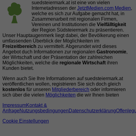
suedsteiermark.at ist eine von vielen
Internetadressen der
JetztMedien.com Medien
,
welche es sich zur Aufgabe gemacht hat, in
Zusammenarbeit mit regionalen Firmen,
Vereinen und Institutionen die
Vielfälltigkeit
der Region Südsteiermark zu präsentieren.
Unser Hauptaugenmerk liegt dabei, der Bevölkerung einen
umfassenden Überblick der Möglichkeiten im
Freizeitbereich
zu vermittelt. Abgerundet wird dieses
Angebot duch Informationen zur regionalen
Gastronomie
,
der Wirtschaft und der Präsentation der zahlreichen
Möglichkeiten, welche die
regionale Wirtschaft
ihren
Kunden bietet.
Wenn auch Sie Ihre Informationen auf suedsteiermark.at
veröffentlichen wollen, registrieren Sie sich doch gleich
kostenlos
für unseren
Mitgliederbereich
oder informieren
sich über die vielen
Möglichkeiten
die wir Ihnen bieten
Impressum
Kontakt &
Anfrage
Nutzungsbedingungen
Datenschutzerklärung
Offenleg
Cookie Einstellungen