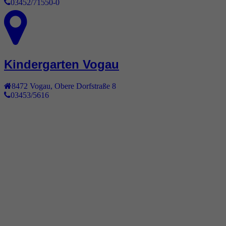
03452/71550-0
Kindergarten Vogau
8472
Vogau
,
Obere Dorfstraße 8
03453/5616