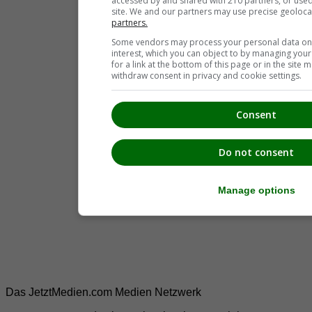
accessed by and shared with 210 partners, or used s
site. We and our partners may use precise geoloca
partners.
Some vendors may process your personal data on t
interest, which you can object to by managing you
for a link at the bottom of this page or in the sit
withdraw consent in privacy and cookie settings.
Consent
Do not consent
Manage options
Das JetztMedien.com Medien Netzwerk