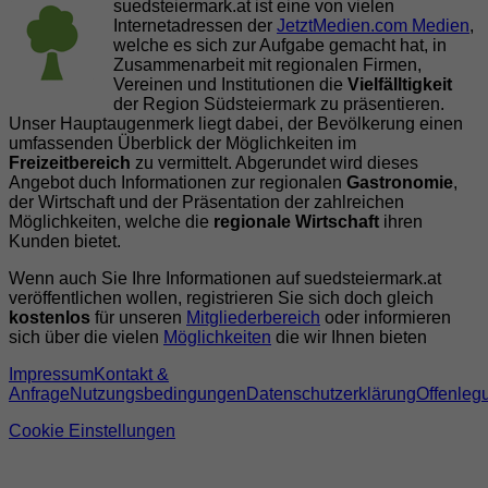
suedsteiermark.at ist eine von vielen
Internetadressen der
JetztMedien.com Medien
,
welche es sich zur Aufgabe gemacht hat, in
Zusammenarbeit mit regionalen Firmen,
Vereinen und Institutionen die
Vielfälltigkeit
der Region Südsteiermark zu präsentieren.
Unser Hauptaugenmerk liegt dabei, der Bevölkerung einen
umfassenden Überblick der Möglichkeiten im
Freizeitbereich
zu vermittelt. Abgerundet wird dieses
Angebot duch Informationen zur regionalen
Gastronomie
,
der Wirtschaft und der Präsentation der zahlreichen
Möglichkeiten, welche die
regionale Wirtschaft
ihren
Kunden bietet.
Wenn auch Sie Ihre Informationen auf suedsteiermark.at
veröffentlichen wollen, registrieren Sie sich doch gleich
kostenlos
für unseren
Mitgliederbereich
oder informieren
sich über die vielen
Möglichkeiten
die wir Ihnen bieten
Impressum
Kontakt &
Anfrage
Nutzungsbedingungen
Datenschutzerklärung
Offenleg
Cookie Einstellungen