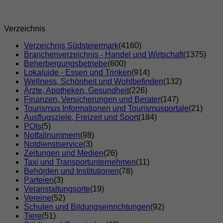
Verzeichnis
Verzeichnis Südsteiermark
(4160)
Branchenverzeichnis - Handel und Wirtschaft
(1375)
Beherbergungsbetriebe
(600)
Lokaluide - Essen und Trinken
(914)
Wellness, Schönheit und Wohlbefinden
(132)
Ärzte, Apotheken, Gesundheit
(226)
Finanzen, Versicherungen und Berater
(147)
Tourismus Informationen und Tourismusportale
(21)
Ausflugsziele, Freizeit und Sport
(184)
POIs
(5)
Notfallnummern
(98)
Notdienstservice
(3)
Zeitungen und Medien
(26)
Taxi und Transportunternehmen
(11)
Behörden und Institutionen
(78)
Parteien
(3)
Veranstaltungsorte
(19)
Vereine
(52)
Schulen und Bildungseinrichtungen
(92)
Tiere
(51)