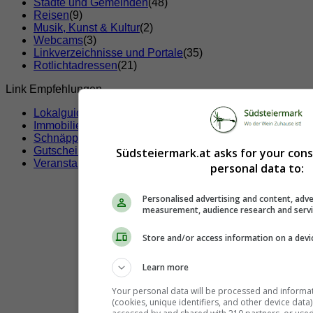
Städte und Gemeinden
(48)
Reisen
(9)
Musik, Kunst & Kultur
(2)
Webcams
(3)
Linkverzeichnisse und Portale
(35)
Rotlichtadressen
(21)
Link Empfehlungen
Lokalguide
Immobilien
Schnäppchen
Gutscheine & Rabatte
Südsteiermark.at asks for your con
Veranstaltungen
personal data to:
Personalised advertising and content, adve
measurement, audience research and serv
Store and/or access information on a devi
Learn more
Your personal data will be processed and informa
(cookies, unique identifiers, and other device data