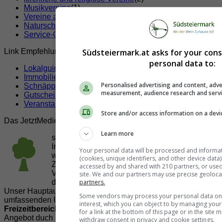
Musikvereine
(1)
Vereine allgemein
(2)
Naturschutz und Tierschutz Vereine
(1)
Service-Clubs
(5)
Südsteiermark.at asks for your con
Link Empfehlungen
personal data to:
Lokalguide
Immobilien
Personalised advertising and content, adve
Schnäppchen
measurement, audience research and serv
Gutscheine & Rabatte
Veranstaltungen
Store and/or access information on a devi
Das JetztMedien.com Medien Netzwerk
Learn more
suedsteiermark.at ist eine von vielen
Internetadressen der
JetztMedien.com Medien
,
Your personal data will be processed and informa
welche es sich zur Aufgabe gemacht hat, in
(cookies, unique identifiers, and other device data
Zusammenarbeit mit regionalen Firmen,
accessed by and shared with 210 partners, or used s
Vereinen und Institutionen die
Vielfälltigkeit
site. We and our partners may use precise geoloca
partners.
der Region Südsteiermark zu präsentieren.
Unser Hauptaugenmerk liegt dabei, der Bevölkerung einen
Some vendors may process your personal data on t
umfassenden Überblick der Möglichkeiten im
interest, which you can object to by managing you
Freizeitbereich
zu vermittelt. Abgerundet wird dieses
for a link at the bottom of this page or in the sit
Angebot duch Informationen zur regionalen
Gastronomie
,
withdraw consent in privacy and cookie settings.