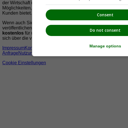
der Wirtschaft und der Präsentation der zahlreichen
Möglichkeiten, welche die
regionale Wirtschaft
ihren
Kunden bietet.
Consent
Wenn auch Sie Ihre Informationen auf suedsteiermark.at
veröffentlichen wollen, registrieren Sie sich doch gleich
Do not consent
kostenlos
für unseren
Mitgliederbereich
oder informieren
sich über die vielen
Möglichkeiten
die wir Ihnen bieten
Manage options
Impressum
Kontakt &
Anfrage
Nutzungsbedingungen
Datenschutzerklärung
Offenleg
Cookie Einstellungen