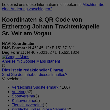
Leider ist uns diese Information nicht bekannt.
Möchten Sie
eine Änderung vorschlagen?
Koordinaten & QR-Code von
Erzherzog Johann Trachtenkapelle
St. Veit am Vogau
NAVI Koordinaten
DMS Format :
N 46° 45' 1'' / E 15° 37' 31''
Deg Format :
N
46.7502162
/ E
15.6251824
Anreise mit Google Maps planen!
C
Dies ist ein redaktioneller Eintrag!
Sind Sie der Inhaber dieses Inhaltes?
Verzeichnis
Verzeichnis Südsteiermark
(4160)
Vereine
(52)
Sportvereine
(3)
Kulturvereine
(5)
Tierschutzvereine
(1)
kirchliche und religiöse Vereine
(2)