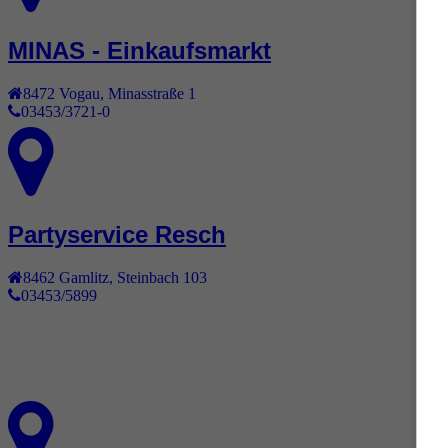
MINAS - Einkaufsmarkt
8472
Vogau
,
Minasstraße 1
03453/3721-0
Partyservice Resch
8462
Gamlitz
,
Steinbach 103
03453/5899