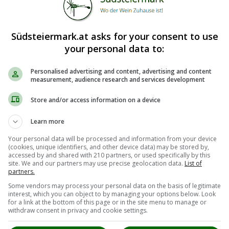
Südsteiermark.at asks for your consent to use
your personal data to:
Personalised advertising and content, advertising and content
measurement, audience research and services development
Store and/or access information on a device
Learn more
Your personal data will be processed and information from your device
(cookies, unique identifiers, and other device data) may be stored by,
accessed by and shared with 210 partners, or used specifically by this
site. We and our partners may use precise geolocation data.
List of
partners.
Some vendors may process your personal data on the basis of legitimate
interest, which you can object to by managing your options below. Look
for a link at the bottom of this page or in the site menu to manage or
withdraw consent in privacy and cookie settings.