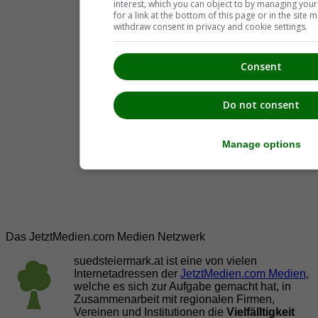
interest, which you can object to by managing you
for a link at the bottom of this page or in the sit
withdraw consent in privacy and cookie settings.
Consent
Do not consent
Manage options
Das JetztMedien.com Medien Netzwerk
suedsteiermark.at ist eine von vielen
Internetadressen der
JetztMedien.com Medien
,
welche es sich zur Aufgabe gemacht hat, in
Zusammenarbeit mit regionalen Firmen,
Vereinen und Institutionen die
Vielfälltigkeit