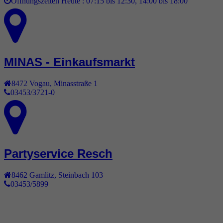
Öffnungszeiten Heute :
07:15 bis 12:30, 14:00 bis 18:00
MINAS - Einkaufsmarkt
8472
Vogau
,
Minasstraße 1
03453/3721-0
Partyservice Resch
8462
Gamlitz
,
Steinbach 103
03453/5899