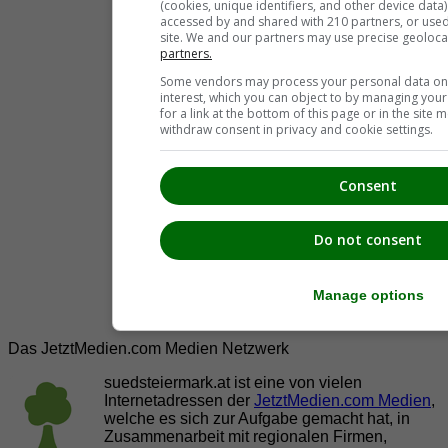
(cookies, unique identifiers, and other device data
accessed by and shared with 210 partners, or used s
site. We and our partners may use precise geoloca
partners.
Some vendors may process your personal data on t
interest, which you can object to by managing you
for a link at the bottom of this page or in the sit
withdraw consent in privacy and cookie settings.
Consent
Do not consent
Manage options
Das JetztMedien.com Medien Netzwerk
suedsteiermark.at ist eine von vielen
Internetadressen der
JetztMedien.com Medien
,
welche es sich zur Aufgabe gemacht hat, in
Zusammenarbeit mit regionalen Firmen,