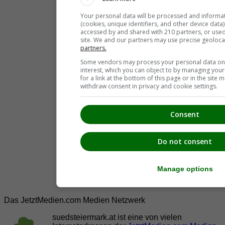
Your personal data will be processed and informa
(cookies, unique identifiers, and other device data
accessed by and shared with 210 partners, or used s
site. We and our partners may use precise geoloca
partners.
Some vendors may process your personal data on t
interest, which you can object to by managing you
for a link at the bottom of this page or in the sit
withdraw consent in privacy and cookie settings.
Consent
Do not consent
Manage options
Das JetztMedien.com Medien Netzwerk
suedsteiermark.at ist eine von vielen