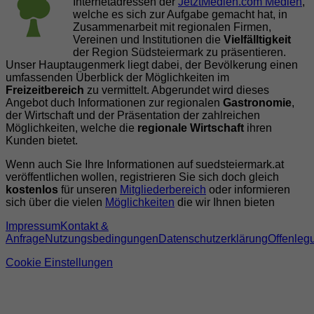
Internetadressen der
JetztMedien.com Medien
,
welche es sich zur Aufgabe gemacht hat, in
Zusammenarbeit mit regionalen Firmen,
Vereinen und Institutionen die
Vielfälltigkeit
der Region Südsteiermark zu präsentieren.
Unser Hauptaugenmerk liegt dabei, der Bevölkerung einen
umfassenden Überblick der Möglichkeiten im
Freizeitbereich
zu vermittelt. Abgerundet wird dieses
Angebot duch Informationen zur regionalen
Gastronomie
,
der Wirtschaft und der Präsentation der zahlreichen
Möglichkeiten, welche die
regionale Wirtschaft
ihren
Kunden bietet.
Wenn auch Sie Ihre Informationen auf suedsteiermark.at
veröffentlichen wollen, registrieren Sie sich doch gleich
kostenlos
für unseren
Mitgliederbereich
oder informieren
sich über die vielen
Möglichkeiten
die wir Ihnen bieten
Impressum
Kontakt &
Anfrage
Nutzungsbedingungen
Datenschutzerklärung
Offenleg
Cookie Einstellungen