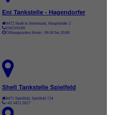
Eni Tankstelle - Hagendorfer
8472
Straß in Steiermark
,
Hauptstraße 2
03453/6160
Öffnungszeiten Heute :
06:30 bis 20:00
Shell Tankstelle Spielfeld
8471
Spielfeld
,
Spielfeld 154
+43 3453 2627