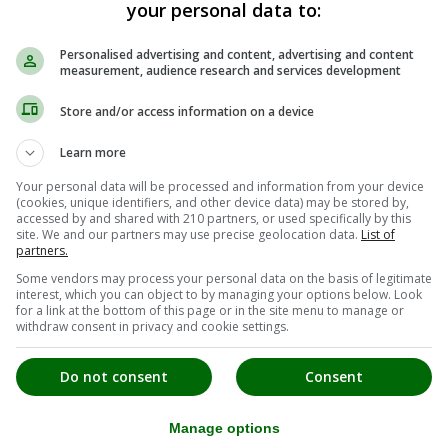
your personal data to:
Personalised advertising and content, advertising and content
measurement, audience research and services development
Store and/or access information on a device
Learn more
Your personal data will be processed and information from your device
(cookies, unique identifiers, and other device data) may be stored by,
accessed by and shared with 210 partners, or used specifically by this
site. We and our partners may use precise geolocation data.
List of
partners.
Some vendors may process your personal data on the basis of legitimate
interest, which you can object to by managing your options below. Look
for a link at the bottom of this page or in the site menu to manage or
withdraw consent in privacy and cookie settings.
Do not consent
Consent
Manage options