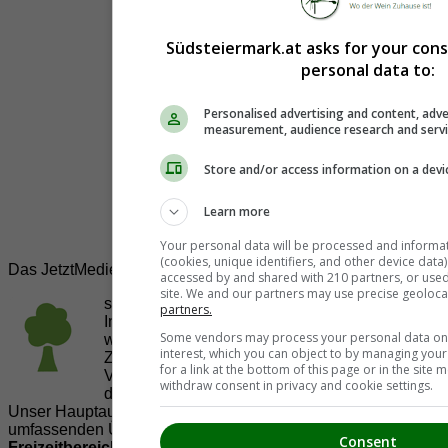
Südsteiermark.at asks for your con
personal data to:
Personalised advertising and content, adve
measurement, audience research and serv
Store and/or access information on a devi
Learn more
Your personal data will be processed and informa
(cookies, unique identifiers, and other device data
Das JetztMedien.com Medien Netzwerk
accessed by and shared with 210 partners, or used s
site. We and our partners may use precise geoloca
suedsteiermark.at ist eine von vielen
partners.
Internetadressen der
JetztMedien.com Medien
,
Some vendors may process your personal data on t
welche es sich zur Aufgabe gemacht hat, in
interest, which you can object to by managing you
Zusammenarbeit mit regionalen Firmen,
for a link at the bottom of this page or in the sit
Vereinen und Institutionen die
Vielfälltigkeit
withdraw consent in privacy and cookie settings.
der Region Südsteiermark zu präsentieren.
Unser Hauptaugenmerk liegt dabei, der Bevölkerung einen
umfassenden Überblick der Möglichkeiten im
Consent
Freizeitbereich
zu vermittelt. Abgerundet wird dieses