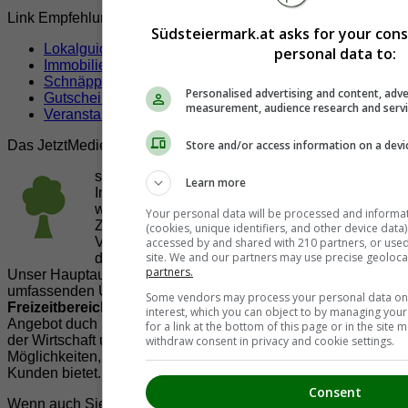
Link Empfehlungen
Südsteiermark.at asks for your con
Lokalguide
personal data to:
Immobilien
Schnäppchen
Personalised advertising and content, adve
Gutscheine & Rabatte
measurement, audience research and serv
Veranstaltungen
Store and/or access information on a devi
Das JetztMedien.com Medien Netzwerk
suedsteiermark.at ist eine von vielen
Learn more
Internetadressen der
JetztMedien.com Medien
,
welche es sich zur Aufgabe gemacht hat, in
Your personal data will be processed and informa
Zusammenarbeit mit regionalen Firmen,
(cookies, unique identifiers, and other device data
Vereinen und Institutionen die
Vielfälltigkeit
accessed by and shared with 210 partners, or used s
site. We and our partners may use precise geoloca
der Region Südsteiermark zu präsentieren.
partners.
Unser Hauptaugenmerk liegt dabei, der Bevölkerung einen
umfassenden Überblick der Möglichkeiten im
Some vendors may process your personal data on t
Freizeitbereich
zu vermittelt. Abgerundet wird dieses
interest, which you can object to by managing you
Angebot duch Informationen zur regionalen
Gastronomie
,
for a link at the bottom of this page or in the sit
der Wirtschaft und der Präsentation der zahlreichen
withdraw consent in privacy and cookie settings.
Möglichkeiten, welche die
regionale Wirtschaft
ihren
Kunden bietet.
Consent
Wenn auch Sie Ihre Informationen auf suedsteiermark.at