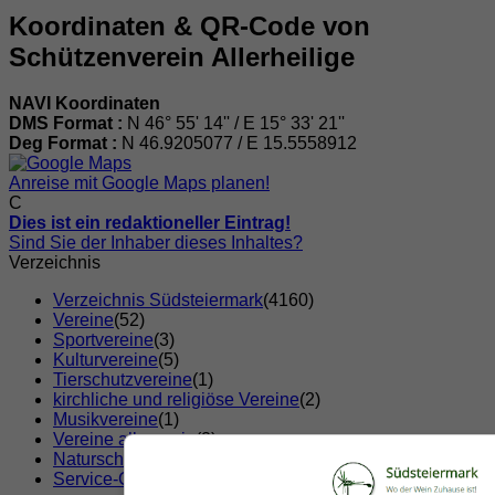
Koordinaten & QR-Code von
Schützenverein Allerheilige
NAVI Koordinaten
DMS Format :
N 46° 55' 14'' / E 15° 33' 21''
Deg Format :
N
46.9205077
/ E
15.5558912
Anreise mit Google Maps planen!
C
Dies ist ein redaktioneller Eintrag!
Sind Sie der Inhaber dieses Inhaltes?
Verzeichnis
Verzeichnis Südsteiermark
(4160)
Vereine
(52)
Sportvereine
(3)
Kulturvereine
(5)
Tierschutzvereine
(1)
kirchliche und religiöse Vereine
(2)
Musikvereine
(1)
Vereine allgemein
(2)
Naturschutz und Tierschutz Vereine
(1)
Service-Clubs
(5)