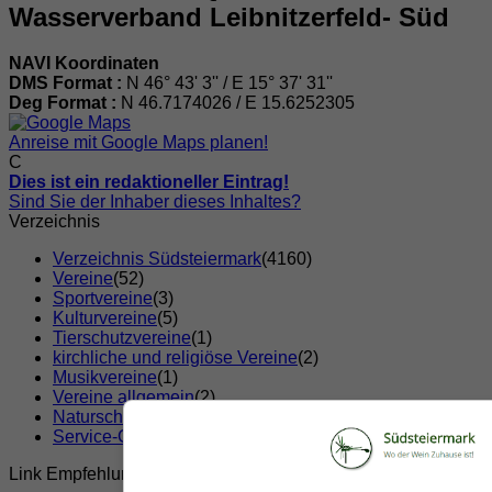
Wasserverband Leibnitzerfeld- Süd
NAVI Koordinaten
DMS Format :
N 46° 43' 3'' / E 15° 37' 31''
Deg Format :
N
46.7174026
/ E
15.6252305
Anreise mit Google Maps planen!
C
Dies ist ein redaktioneller Eintrag!
Sind Sie der Inhaber dieses Inhaltes?
Verzeichnis
Verzeichnis Südsteiermark
(4160)
Vereine
(52)
Sportvereine
(3)
Kulturvereine
(5)
Tierschutzvereine
(1)
kirchliche und religiöse Vereine
(2)
Musikvereine
(1)
Vereine allgemein
(2)
Naturschutz und Tierschutz Vereine
(1)
Service-Clubs
(5)
Link Empfehlungen