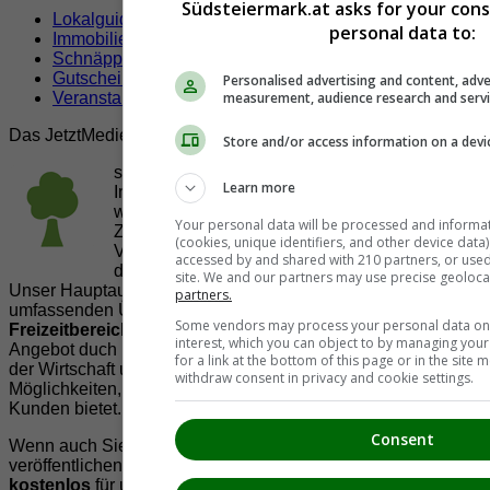
Südsteiermark.at asks for your con
Lokalguide
personal data to:
Immobilien
Schnäppchen
Gutscheine & Rabatte
Personalised advertising and content, adve
measurement, audience research and serv
Veranstaltungen
Das JetztMedien.com Medien Netzwerk
Store and/or access information on a devi
suedsteiermark.at ist eine von vielen
Learn more
Internetadressen der
JetztMedien.com Medien
,
welche es sich zur Aufgabe gemacht hat, in
Your personal data will be processed and informa
Zusammenarbeit mit regionalen Firmen,
(cookies, unique identifiers, and other device data
Vereinen und Institutionen die
Vielfälltigkeit
accessed by and shared with 210 partners, or used s
der Region Südsteiermark zu präsentieren.
site. We and our partners may use precise geoloca
Unser Hauptaugenmerk liegt dabei, der Bevölkerung einen
partners.
umfassenden Überblick der Möglichkeiten im
Some vendors may process your personal data on t
Freizeitbereich
zu vermittelt. Abgerundet wird dieses
interest, which you can object to by managing you
Angebot duch Informationen zur regionalen
Gastronomie
,
for a link at the bottom of this page or in the sit
der Wirtschaft und der Präsentation der zahlreichen
withdraw consent in privacy and cookie settings.
Möglichkeiten, welche die
regionale Wirtschaft
ihren
Kunden bietet.
Consent
Wenn auch Sie Ihre Informationen auf suedsteiermark.at
veröffentlichen wollen, registrieren Sie sich doch gleich
kostenlos
für unseren
Mitgliederbereich
oder informieren