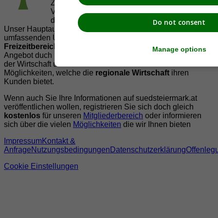
Zusammenarbeit mit regionalen Firmen,
Vereinen und Institutionen die
Vielfälltigkeit
der Region Südsteiermark zu präsentieren.
Do not consent
Unser Hauptaugenmerk liegt dabei, der Bevölkerung einen
umfassenden Überblick der Möglichkeiten im
Freizeitbereich
zu vermittelt. Abgerundet wird dieses
Manage options
Angebot duch Informationen zur regionalen
Gastronomie
,
der Wirtschaft und der Präsentation der zahlreichen
Möglichkeiten, welche die
regionale Wirtschaft
ihren
Kunden bietet.
Wenn auch Sie Ihre Informationen auf suedsteiermark.at
veröffentlichen wollen, registrieren Sie sich doch gleich
kostenlos
für unseren
Mitgliederbereich
oder informieren
sich über die vielen
Möglichkeiten
die wir Ihnen bieten
Impressum
Kontakt &
Anfrage
Nutzungsbedingungen
Datenschutzerklärung
Offenleg
Cookie Einstellungen