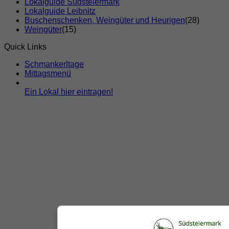
Lokalguide Südsteiermark
Lokalguide Leibnitz
Buschenschenken, Weingüter und Heurigen
(28)
Weingüter
(15)
Quick Links
Schmankerltage
Mittagsmenü
Ein Lokal hier eintragen!