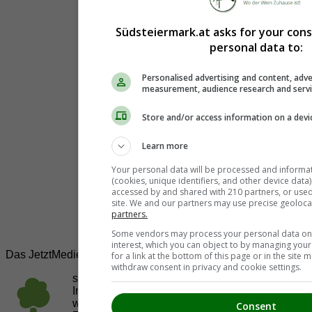
Südsteiermark.at asks for your con
personal data to:
Personalised advertising and content, adve
measurement, audience research and serv
Store and/or access information on a devi
Learn more
Your personal data will be processed and informa
(cookies, unique identifiers, and other device data
accessed by and shared with 210 partners, or used s
site. We and our partners may use precise geoloca
partners.
Some vendors may process your personal data on t
interest, which you can object to by managing you
Das JetztMedien.com Medien Netzwerk
for a link at the bottom of this page or in the sit
withdraw consent in privacy and cookie settings.
suedsteiermark.at ist eine von vielen
Internetadressen der
JetztMedien.com Medien
,
welche es sich zur Aufgabe gemacht hat, in
Consent