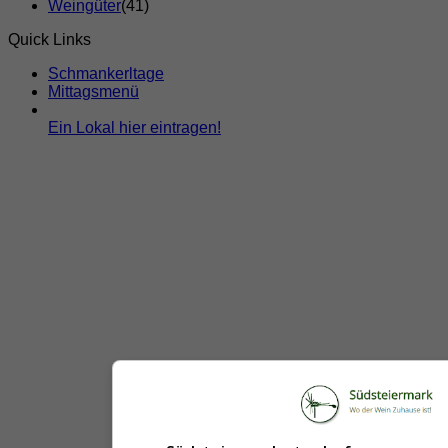
Weingüter
(41)
Quick Links
Schmankerltage
Mittagsmenü
Ein Lokal hier eintragen!