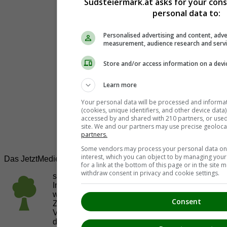
Südsteiermark.at asks for your con
personal data to:
Personalised advertising and content, adve
measurement, audience research and serv
Store and/or access information on a devi
Learn more
Your personal data will be processed and informa
(cookies, unique identifiers, and other device data
accessed by and shared with 210 partners, or used s
site. We and our partners may use precise geoloca
partners.
Some vendors may process your personal data on t
interest, which you can object to by managing you
Das JetztMedien.com Medien Netzwerk
for a link at the bottom of this page or in the sit
withdraw consent in privacy and cookie settings.
suedsteiermark.at ist eine von vielen
Internetadressen der
JetztMedien.com Medien
,
welche es sich zur Aufgabe gemacht hat, in
Consent
Zusammenarbeit mit regionalen Firmen,
Vereinen und Institutionen die
Vielfälltigkeit
der Region Südsteiermark zu präsentieren.