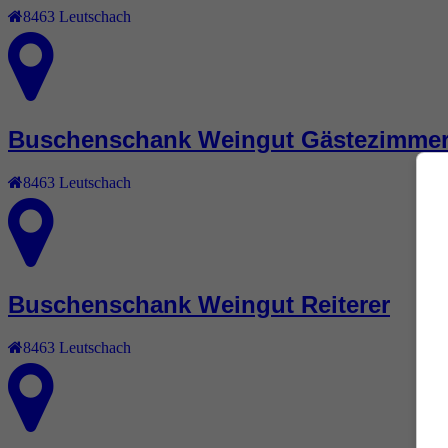
8463
Leutschach
Buschenschank Weingut Gästezimmer
8463
Leutschach
Buschenschank Weingut Reiterer
8463
Leutschach