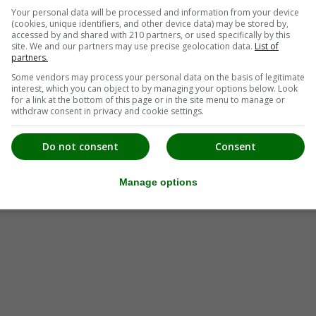
Your personal data will be processed and information from your device
(cookies, unique identifiers, and other device data) may be stored by,
accessed by and shared with 210 partners, or used specifically by this
site. We and our partners may use precise geolocation data.
List of
partners.
Some vendors may process your personal data on the basis of legitimate
interest, which you can object to by managing your options below. Look
for a link at the bottom of this page or in the site menu to manage or
withdraw consent in privacy and cookie settings.
Do not consent
Consent
Manage options