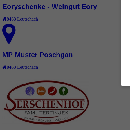
Eoryschenke - Weingut Eory
8463
Leutschach
MP Muster Poschgan
8463
Leutschach