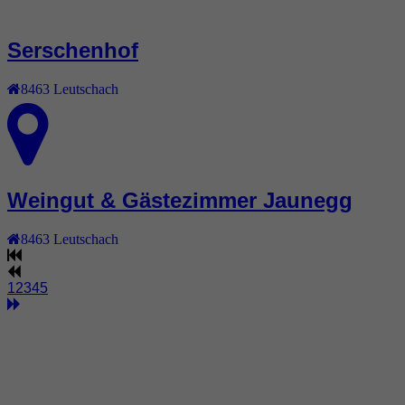
Serschenhof
8463
Leutschach
Weingut & Gästezimmer Jaunegg
8463
Leutschach
1
2
3
4
5