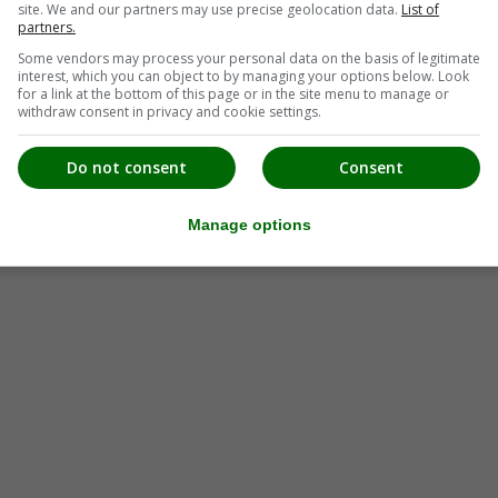
site. We and our partners may use precise geolocation data.
List of
partners.
Some vendors may process your personal data on the basis of legitimate
uh
interest, which you can object to by managing your options below. Look
for a link at the bottom of this page or in the site menu to manage or
withdraw consent in privacy and cookie settings.
Do not consent
Consent
Manage options
 Puschnig