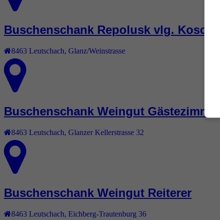
Buschenschank Repolusk vlg. Kosch
8463
Leutschach
,
Glanz/Weinstrasse
Buschenschank Weingut Gästezimmer
8463
Leutschach
,
Glanzer Kellerstrasse 32
Buschenschank Weingut Reiterer
8463
Leutschach
,
Eichberg-Trautenburg 36