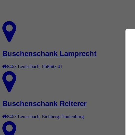
Buschenschank Lamprecht
8463
Leutschach
,
Pößnitz 41
Buschenschank Reiterer
8463
Leutschach
,
Eichberg-Trautenburg