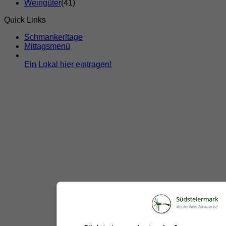
Weingüter
(41)
Quick Links
Schmankerltage
Mittagsmenü
Ein Lokal hier eintragen!