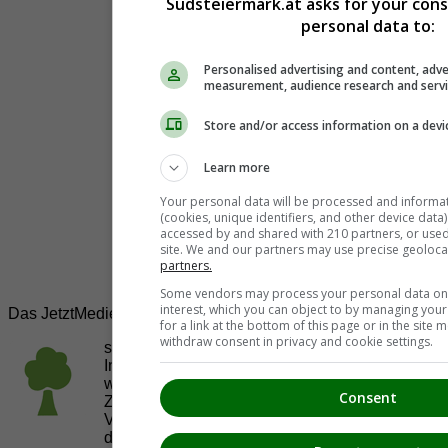
Südsteiermark.at asks for your con
personal data to:
Personalised advertising and content, adve
measurement, audience research and serv
Store and/or access information on a devi
Learn more
Your personal data will be processed and informa
(cookies, unique identifiers, and other device data
accessed by and shared with 210 partners, or used s
site. We and our partners may use precise geoloca
partners.
Some vendors may process your personal data on t
interest, which you can object to by managing you
Das JetztMedien.com Medien Netzwerk
for a link at the bottom of this page or in the sit
withdraw consent in privacy and cookie settings.
suedsteiermark.at ist eine von vielen
Internetadressen der
JetztMedien.com Medien
,
welche es sich zur Aufgabe gemacht hat, in
Consent
Zusammenarbeit mit regionalen Firmen,
Vereinen und Institutionen die
Vielfälltigkeit
der Region Südsteiermark zu präsentieren.