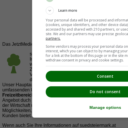
Learn more
Your personal data will be processed and informa
(cookies, unique identifiers, and other device data
accessed by and shared with 210 partners, or used s
site. We and our partners may use precise geoloca
partners.
Das JetztMedien.com Medien Netzwerk
Some vendors may process your personal data on t
interest, which you can object to by managing you
suedsteiermark.at ist eine von vielen
for a link at the bottom of this page or in the sit
Internetadressen der
JetztMedien.com Medien
,
withdraw consent in privacy and cookie settings.
welche es sich zur Aufgabe gemacht hat, in
Zusammenarbeit mit regionalen Firmen,
Vereinen und Institutionen die
Vielfälltigkeit
Consent
der Region Südsteiermark zu präsentieren.
Unser Hauptaugenmerk liegt dabei, der Bevölkerung einen
umfassenden Überblick der Möglichkeiten im
Do not consent
Freizeitbereich
zu vermittelt. Abgerundet wird dieses
Angebot duch Informationen zur regionalen
Gastronomie
,
der Wirtschaft und der Präsentation der zahlreichen
Manage options
Möglichkeiten, welche die
regionale Wirtschaft
ihren
Kunden bietet.
Wenn auch Sie Ihre Informationen auf suedsteiermark.at