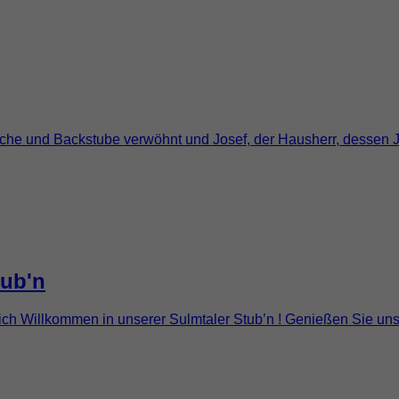
Küche und Backstube verwöhnt und Josef, der Hausherr, dessen Ja
tub'n
zlich Willkommen in unserer Sulmtaler Stub’n ! Genießen Sie uns