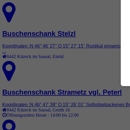
Buschenschank Stelzl
Koordinaten :N 46° 46' 27'' O 15° 27' 15'' Rustikal eingeri
...
8442
Kitzeck im Sausal
,
Einöd
Buschenschank Strametz vgl. Peterl
Koordinaten :N 46° 47' 39'' O 15° 26' 01'' Selbstgebackenes Br
8442
Kitzeck im Sausal
,
Greith 16
Öffnungszeiten Heute :
14:00 bis 22:00