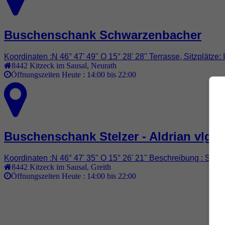
Buschenschank Schwarzenbacher
Koordinaten :N 46° 47' 49'' O 15° 28' 28'' Terrasse, Sitzplät
8442
Kitzeck im Sausal
,
Neurath
Öffnungszeiten Heute :
14:00 bis 22:00
Buschenschank Stelzer - Aldrian vlg. 
Koordinaten :N 46° 47' 35'' O 15° 26' 21'' Beschreibung : Sel
8442
Kitzeck im Sausal
,
Greith
Öffnungszeiten Heute :
14:00 bis 22:00