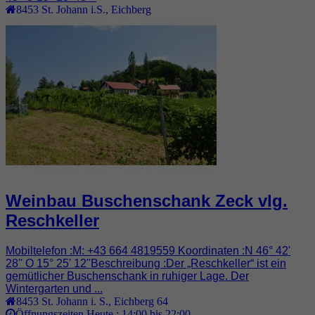
8453
St. Johann i.S.
,
Eichberg
Weinbau Buschenschank Zeck vlg.
Reschkeller
Mobiltelefon :M: +43 664 4819559 Koordinaten :N 46° 42'
28'' O 15° 25' 12''Beschreibung :Der „Reschkeller“ ist ein
gemütlicher Buschenschank in ruhiger Lage. Der
Wintergarten und ...
8453
St. Johann i. S.
,
Eichberg 64
Öffnungszeiten Heute :
14:00 bis 22:00