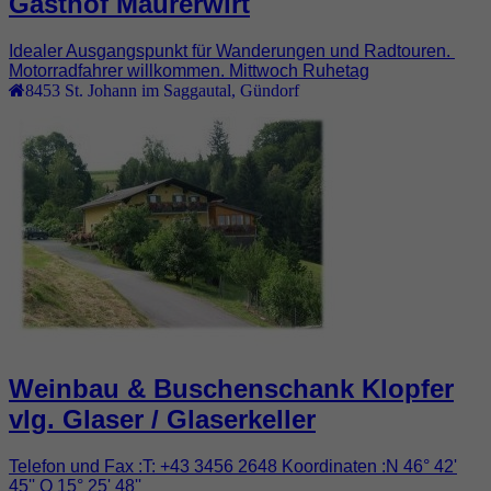
Gasthof Maurerwirt
Idealer Ausgangspunkt für Wanderungen und Radtouren.
Motorradfahrer willkommen. Mittwoch Ruhetag
8453
St. Johann im Saggautal
,
Gündorf
Weinbau & Buschenschank Klopfer
vlg. Glaser / Glaserkeller
Telefon und Fax :T: +43 3456 2648 Koordinaten :N 46° 42'
45'' O 15° 25' 48''