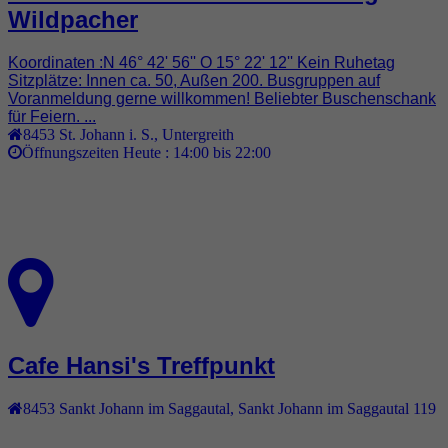
Wildpacher
Koordinaten :N 46° 42' 56'' O 15° 22' 12'' Kein Ruhetag
Sitzplätze: Innen ca. 50, Außen 200. Busgruppen auf
Voranmeldung gerne willkommen! Beliebter Buschenschank
für Feiern. ...
8453
St. Johann i. S.
,
Untergreith
Öffnungszeiten Heute :
14:00 bis 22:00
Cafe Hansi's Treffpunkt
8453
Sankt Johann im Saggautal
,
Sankt Johann im Saggautal 119