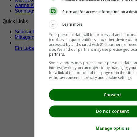
warme Küche jetzt
Sonntags geöffnete Lokale
Store and/or access information on a devi
Quick Links
Learn more
Schmankerltage
Your personal data will be processed and informa
Mittagsmenü
(cookies, unique identifiers, and other device data
accessed by and shared with 210 partners, or used s
Ein Lokal hier eintragen!
site. We and our partners may use precise geoloca
partners.
Some vendors may process your personal data on t
interest, which you can object to by managing you
for a link at the bottom of this page or in the sit
withdraw consent in privacy and cookie settings.
Consent
Do not consent
Manage options