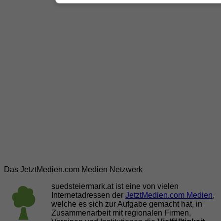
Das JetztMedien.com Medien Netzwerk
suedsteiermark.at ist eine von vielen
Internetadressen der
JetztMedien.com Medien
,
welche es sich zur Aufgabe gemacht hat, in
Zusammenarbeit mit regionalen Firmen,