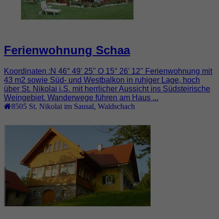
Ferienwohnung Schaa
Koordinaten :N 46° 49' 25'' O 15° 26' 12'' Ferienwohnung mit
43 m2 sowie Süd- und Westbalkon in ruhiger Lage, hoch
über St. Nikolai i.S. mit herrlicher Aussicht ins Südsteirische
Weingebiet. Wanderwege führen am Haus ...
8505
St. Nikolai im Sausal
,
Waldschach