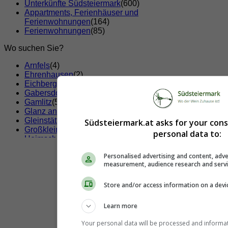
Unterkünfte Südsteiermark
(600)
Appartments, Ferienhäuser und
Ferienwohnungen
(164)
Ferienwohnungen
(85)
Wo suchen Sie?
Arnfels
(4)
Ehrenhausen
(2)
Eichberg-Trautenburg
(5)
Gabersdorf
(1)
Gamlitz
(5)
Glanz an der Weinstraße
(9)
Gleinstätten
(3)
Südsteiermark.at asks for your con
Großklein
(7)
personal data to:
Heimschuh
(4)
Kitzeck im Sausal
(5)
Personalised advertising and content, adve
Leibnitz
(6)
measurement, audience research and serv
Leutschach
(4)
Oberhaag
(3)
Pistorf
(2)
Store and/or access information on a devi
Ratsch an der Weinstraße
(3)
Sankt Andrä-Höch
(2)
Learn more
Sankt Johann im Saggautal
(3)
Sankt Nikolai im Sausal
(6)
Your personal data will be processed and informa