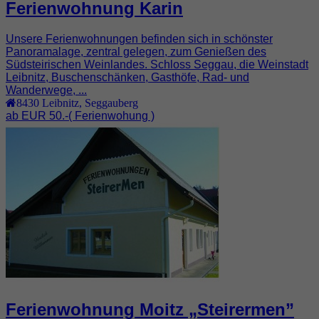
Ferienwohnung Karin
Unsere Ferienwohnungen befinden sich in schönster
Panoramalage, zentral gelegen, zum Genießen des
Südsteirischen Weinlandes. Schloss Seggau, die Weinstadt
Leibnitz, Buschenschänken, Gasthöfe, Rad- und
Wanderwege, ...
8430
Leibnitz
,
Seggauberg
ab EUR 50.-
( Ferienwohung )
Ferienwohnung Moitz „Steirermen”