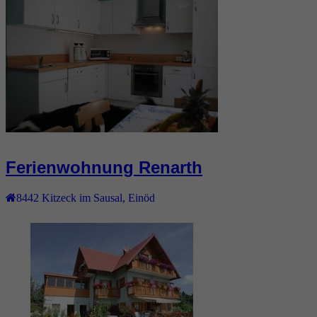
Ferienwohnung Renarth
8442
Kitzeck im Sausal
,
Einöd