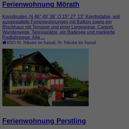
Ferienwohnung Mörath
Koordinaten :N 46° 49' 38'' O 15° 27' 13'' Komfortable, voll
ausgestattete Ferienwohnungen mit Balkon sowie ein
Blockhaus mit Terrasse und einer Liegewiese, Carport.
Wanderwege, Tennisplätze, ein Badesee und markierte
Radfahrwege. Alle ...
8505
St. Nikolai im Sausal
,
St. Nikolai im Sausal
Ferienwohnung Perstling