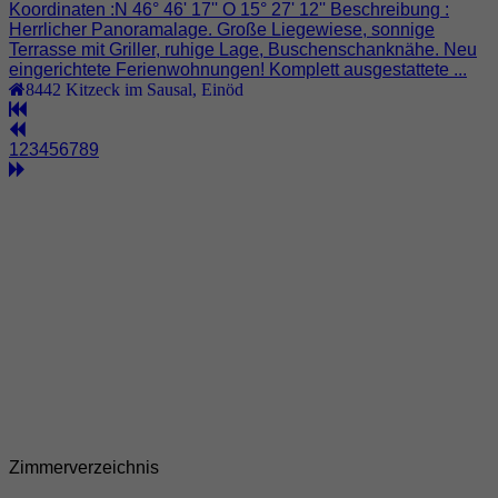
Koordinaten :N 46° 46' 17'' O 15° 27' 12'' Beschreibung :
Herrlicher Panoramalage. Große Liegewiese, sonnige
Terrasse mit Griller, ruhige Lage, Buschenschanknähe. Neu
eingerichtete Ferienwohnungen! Komplett ausgestattete ...
8442
Kitzeck im Sausal
,
Einöd
1
2
3
4
5
6
7
8
9
Zimmerverzeichnis