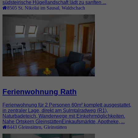
südsteirische Hügellandschaft lädt zu sanften ...
8505
St. Nikolai im Sausal
,
Waldschach
Ferienwohnung Rath
Ferienwohnung für 2 Personen 60m² komplett ausgestattet,
in zentraler Lage, direkt am Sulmtalradweg (R1),
Naturbadeteich, Wanderwege mit Einkehrmöglichkeiten.
Nahe Ortskern GleinstättenEinkaufsmärkte, Apotheke, ...
8443
Gleinstätten
,
Gleinstätten