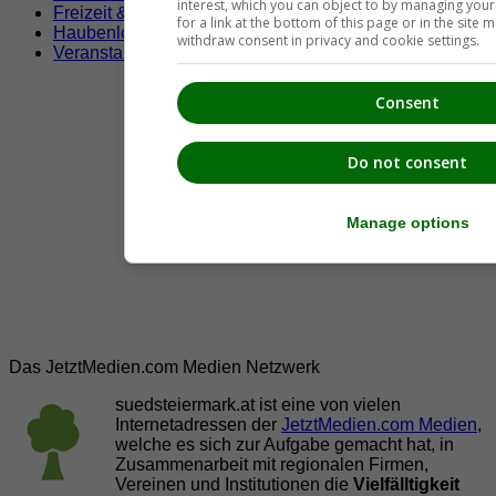
interest, which you can object to by managing you
Freizeit & Sport
for a link at the bottom of this page or in the sit
Haubenlokale
withdraw consent in privacy and cookie settings.
Veranstaltungen
Consent
Do not consent
Manage options
Das JetztMedien.com Medien Netzwerk
suedsteiermark.at ist eine von vielen
Internetadressen der
JetztMedien.com Medien
,
welche es sich zur Aufgabe gemacht hat, in
Zusammenarbeit mit regionalen Firmen,
Vereinen und Institutionen die
Vielfälltigkeit