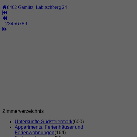
8462
Gamlitz
,
Labitschberg 24
1
2
3
4
5
6
7
8
9
Zimmerverzeichnis
Unterkünfte Südsteiermark
(600)
Appartments, Ferienhäuser und
Ferienwohnungen
(164)