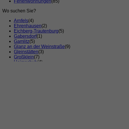
Ferienwohnungen
(85)
Wo suchen Sie?
Arnfels
(4)
Ehrenhausen
(2)
Eichberg-Trautenburg
(5)
Gabersdorf
(1)
Gamlitz
(5)
Glanz an der Weinstraße
(9)
Gleinstätten
(3)
Großklein
(7)
Heimschuh
(4)
Kitzeck im Sausal
(5)
Leibnitz
(6)
Leutschach
(4)
Oberhaag
(3)
Pistorf
(2)
Ratsch an der Weinstraße
(3)
Sankt Andrä-Höch
(2)
Sankt Johann im Saggautal
(3)
Sankt Nikolai im Sausal
(6)
Sankt Nikolai ob Draßling
(1)
Schloßberg
(2)
Seggauberg
(1)