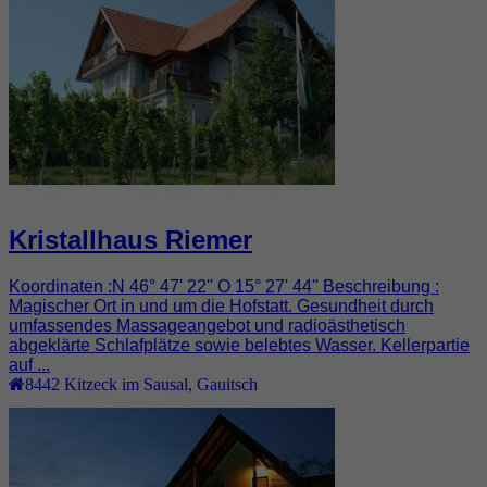
Kristallhaus Riemer
Koordinaten :N 46° 47' 22'' O 15° 27' 44'' Beschreibung :
Magischer Ort in und um die Hofstatt. Gesundheit durch
umfassendes Massageangebot und radioästhetisch
abgeklärte Schlafplätze sowie belebtes Wasser. Kellerpartie
auf ...
8442
Kitzeck im Sausal
,
Gauitsch