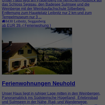
Unser Haus liegt am Frauenberg mit herrlichem Ausblick auf
das Schloss Seggau, den Badesee Sulmsee und die
Weinberge mit der Weinbaufachschule Silberberg.
Entfernung zum Hauptplatz Leibnitz nur 2 km und zum
Tempelmuseum nur 3 ...
8430
Leibnitz
,
Seggauberg
ab EUR 39.-
( Ferienwohung )
Ferienwohnungen Neuhold
Unser Haus liegt in ruhiger Lage mitten in den Weinbergen,
Panoramablick ins Südsteirische Hügelland; Erlebnisbad
und Sulmseen in der Nähe, Rad- und Wanderwege,