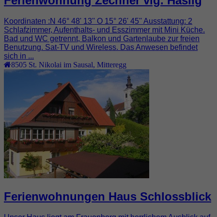
Ferienwohnung Zechner vlg. Hasilg
Koordinaten :N 46° 48' 13'' O 15° 26' 45'' Ausstattung: 2
Schlafzimmer, Aufenthalts- und Esszimmer mit Mini Küche.
Bad und WC getrennt, Balkon und Gartenlaube zur freien
Benutzung. Sat-TV und Wireless. Das Anwesen befindet
sich in ...
8505
St. Nikolai im Sausal
,
Mitteregg
Ferienwohnungen Haus Schlossblick