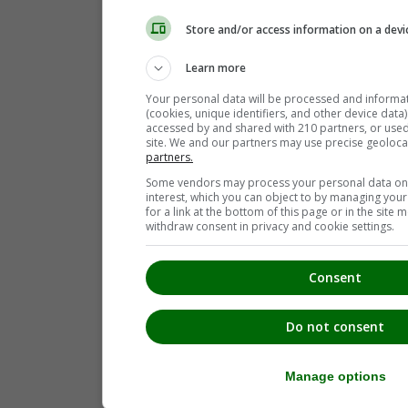
Leibnitz
(6)
Leutschach
(4)
Store and/or access information on a devi
Oberhaag
(3)
Pistorf
(2)
Learn more
Ratsch an der Weinstraße
(3)
Sankt Andrä-Höch
(2)
Your personal data will be processed and informa
Sankt Johann im Saggautal
(3)
(cookies, unique identifiers, and other device data
Sankt Nikolai im Sausal
(6)
accessed by and shared with 210 partners, or used s
Sankt Nikolai ob Draßling
(1)
site. We and our partners may use precise geoloca
Schloßberg
(2)
partners.
Seggauberg
(1)
Some vendors may process your personal data on t
Spielfeld
(3)
interest, which you can object to by managing you
Sulztal an der Weinstraße
(1)
for a link at the bottom of this page or in the sit
Tillmitsch
(2)
withdraw consent in privacy and cookie settings.
Consent
Do not consent
Manage options