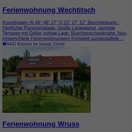
Ferienwohnung Wechtitsch
Koordinaten :N 46° 46' 17'' O 15° 27' 12'' Beschreibung :
Herrlicher Panoramalage. Große Liegewiese, sonnige
Terrasse mit Griller, ruhige Lage, Buschenschanknähe. Neu
eingerichtete Ferienwohnungen! Komplett ausgestattete ...
8442
Kitzeck im Sausal
,
Einöd
Ferienwohnung Wruss