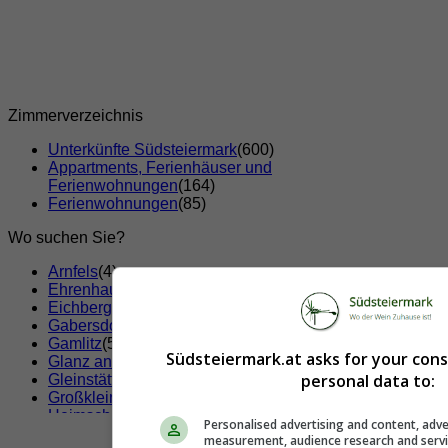
Zimmerverzeichnis
Unterkünfte Südsteiermark
(600)
Appartments, Ferienhäuser und
Ferienwohnungen
(164)
Ferienwohnungen
(85)
Wo suchen Sie?
Arnfels
(4)
Ehrenhausen
(2)
Eichberg-Trautenburg
(5)
Gabersdorf
(1)
Gamlitz
(5)
Südsteiermark.at asks for your con
Glanz an der Weinstraße
(9)
personal data to:
Gleinstätten
(3)
Großklein
(7)
Heimschuh
(4)
Personalised advertising and content, adve
Kitzeck im Sausal
(5)
measurement, audience research and serv