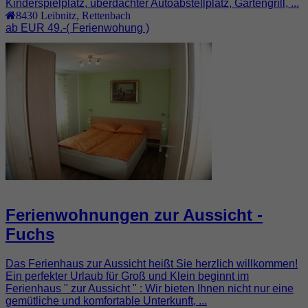
Kinderspielplatz, überdachter Autoabstellplatz, Gartengrill, ...
8430
Leibnitz
,
Rettenbach
ab EUR 49.-
( Ferienwohung )
Ferienwohnungen zur Aussicht -
Fuchs
Das Ferienhaus zur Aussicht heißt Sie herzlich willkommen!
Ein perfekter Urlaub für Groß und Klein beginnt im
Ferienhaus " zur Aussicht " : Wir bieten Ihnen nicht nur eine
gemütliche und komfortable Unterkunft, ...