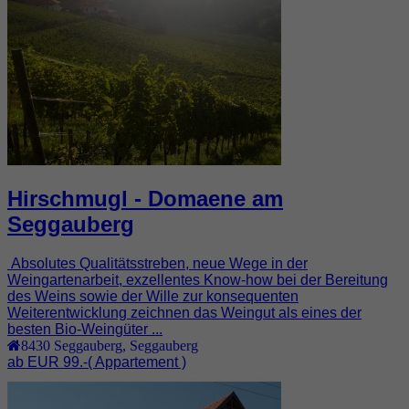
Hirschmugl - Domaene am
Seggauberg
Absolutes Qualitätsstreben, neue Wege in der
Weingartenarbeit, exzellentes Know-how bei der Bereitung
des Weins sowie der Wille zur konsequenten
Weiterentwicklung zeichnen das Weingut als eines der
besten Bio-Weingüter ...
8430
Seggauberg
,
Seggauberg
ab EUR 99.-
( Appartement )