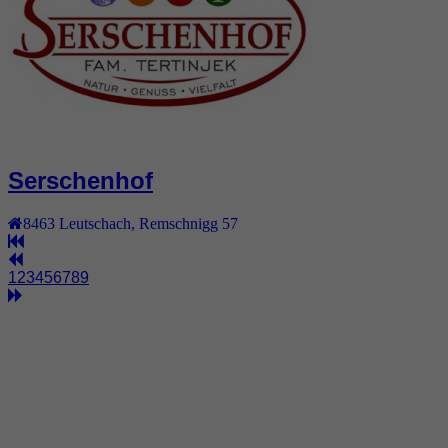
Serschenhof
8463
Leutschach
,
Remschnigg 57
1
2
3
4
5
6
7
8
9