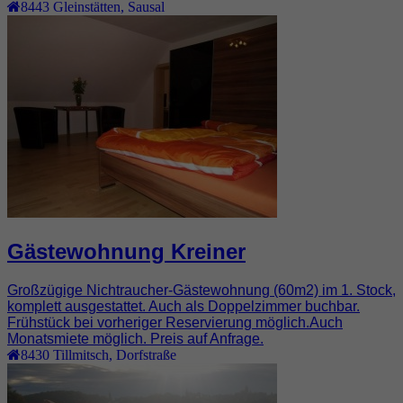
8443
Gleinstätten
,
Sausal
Gästewohnung Kreiner
Großzügige Nichtraucher-Gästewohnung (60m2) im 1. Stock,
komplett ausgestattet. Auch als Doppelzimmer buchbar.
Frühstück bei vorheriger Reservierung möglich.Auch
Monatsmiete möglich. Preis auf Anfrage.
8430
Tillmitsch
,
Dorfstraße