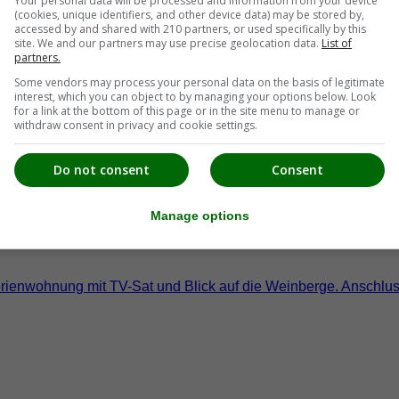
Your personal data will be processed and information from your device
(cookies, unique identifiers, and other device data) may be stored by,
accessed by and shared with 210 partners, or used specifically by this
site. We and our partners may use precise geolocation data.
List of
partners.
Some vendors may process your personal data on the basis of legitimate
interest, which you can object to by managing your options below. Look
for a link at the bottom of this page or in the site menu to manage or
withdraw consent in privacy and cookie settings.
Do not consent
Consent
Manage options
 Ferienwohnung mit TV-Sat und Blick auf die Weinberge. Ansch