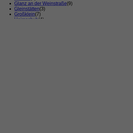
Glanz an der Weinstraße
(9)
Gleinstätten
(3)
Großklein
(7)
Heimschuh
(4)
Kitzeck im Sausal
(5)
Leibnitz
(6)
Leutschach
(4)
Oberhaag
(3)
Pistorf
(2)
Ratsch an der Weinstraße
(3)
Sankt Andrä-Höch
(2)
Sankt Johann im Saggautal
(3)
Sankt Nikolai im Sausal
(6)
Sankt Nikolai ob Draßling
(1)
Schloßberg
(2)
Seggauberg
(1)
Spielfeld
(3)
Sulztal an der Weinstraße
(1)
Tillmitsch
(2)