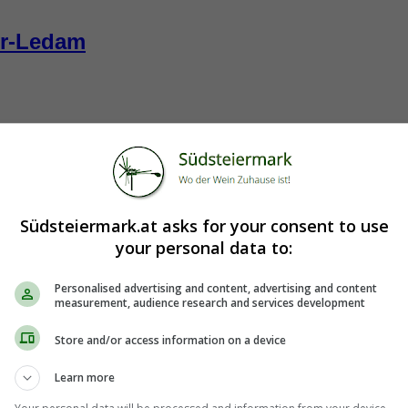
er-Ledam
Südsteiermark.at asks for your consent to use
s Mattelsberges errichtet. Wunderbare Aussicht, ruhige Lage.
your personal data to:
Personalised advertising and content, advertising and content
measurement, audience research and services development
Store and/or access information on a device
Learn more