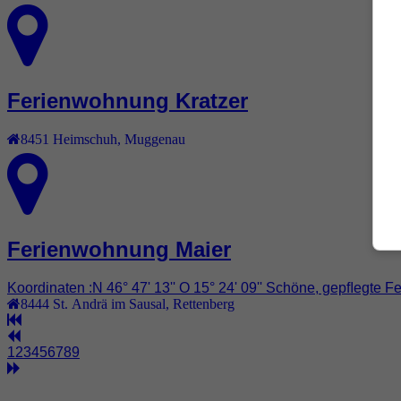
Ferienwohnung Kratzer
8451
Heimschuh
,
Muggenau
Ferienwohnung Maier
Koordinaten :N 46° 47' 13'' O 15° 24' 09'' Schöne, gepﬂegte
8444
St. Andrä im Sausal
,
Rettenberg
1
2
3
4
5
6
7
8
9