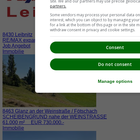
site. We and our partners may use precise geoloca
partners.
Some vendors may process your personal data on t
interest, which you can object to by managing you
for a link at the bottom of this page or in the sit
withdraw consent in privacy and cookie settings.
8430 Leibnitz
RE/MAX expandiert in der Südsteiermark
Job Angebot
Consent
Immobilie
Do not consent
Manage options
8463 Glanz an der Weinstraße / Fötschach
SCHEIBENGRUND nahe der WEINSTRASSE
61.000 m² EUR 730.000.-
Immobilie