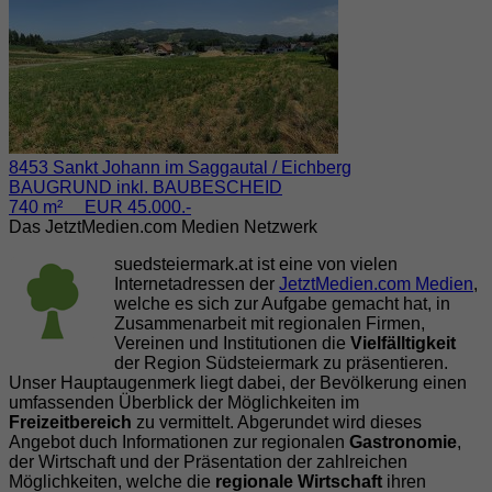
8453 Sankt Johann im Saggautal / Eichberg
BAUGRUND inkl. BAUBESCHEID
740 m² EUR 45.000.-
Das JetztMedien.com Medien Netzwerk
suedsteiermark.at ist eine von vielen
Internetadressen der
JetztMedien.com Medien
,
welche es sich zur Aufgabe gemacht hat, in
Zusammenarbeit mit regionalen Firmen,
Vereinen und Institutionen die
Vielfälltigkeit
der Region Südsteiermark zu präsentieren.
Unser Hauptaugenmerk liegt dabei, der Bevölkerung einen
umfassenden Überblick der Möglichkeiten im
Freizeitbereich
zu vermittelt. Abgerundet wird dieses
Angebot duch Informationen zur regionalen
Gastronomie
,
der Wirtschaft und der Präsentation der zahlreichen
Möglichkeiten, welche die
regionale Wirtschaft
ihren