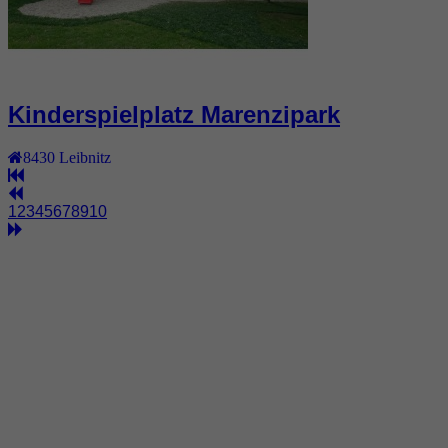
Kinderspielplatz Marenzipark
8430
Leibnitz
1
2
3
4
5
6
7
8
9
10