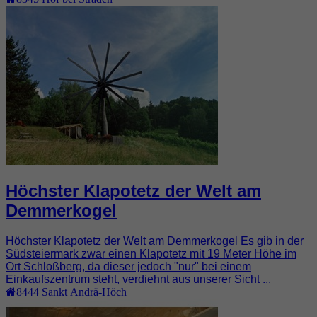
Höchster Klapotetz der Welt am
Demmerkogel
Höchster Klapotetz der Welt am Demmerkogel Es gib in der
Südsteiermark zwar einen Klapotetz mit 19 Meter Höhe im
Ort Schloßberg, da dieser jedoch "nur" bei einem
Einkaufszentrum steht, verdiehnt aus unserer Sicht ...
8444
Sankt Andrä-Höch