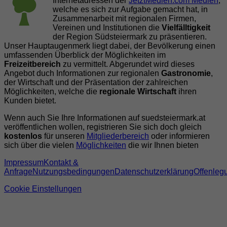
Internetadressen der
JetztMedien.com Medien
,
welche es sich zur Aufgabe gemacht hat, in
Zusammenarbeit mit regionalen Firmen,
Vereinen und Institutionen die
Vielfälltigkeit
der Region Südsteiermark zu präsentieren.
Unser Hauptaugenmerk liegt dabei, der Bevölkerung einen
umfassenden Überblick der Möglichkeiten im
Freizeitbereich
zu vermittelt. Abgerundet wird dieses
Angebot duch Informationen zur regionalen
Gastronomie
,
der Wirtschaft und der Präsentation der zahlreichen
Möglichkeiten, welche die
regionale Wirtschaft
ihren
Kunden bietet.
Wenn auch Sie Ihre Informationen auf suedsteiermark.at
veröffentlichen wollen, registrieren Sie sich doch gleich
kostenlos
für unseren
Mitgliederbereich
oder informieren
sich über die vielen
Möglichkeiten
die wir Ihnen bieten
Impressum
Kontakt &
Anfrage
Nutzungsbedingungen
Datenschutzerklärung
Offenleg
Cookie Einstellungen