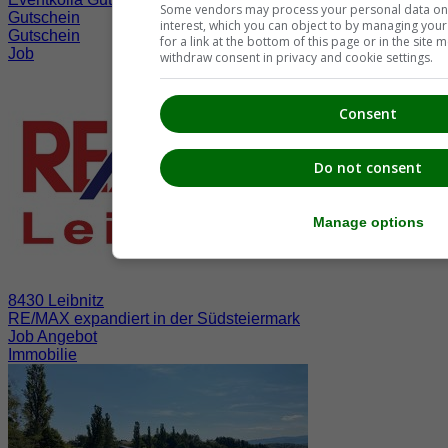
Some vendors may process your personal data on t
Gutschein
interest, which you can object to by managing you
Gutschein
for a link at the bottom of this page or in the sit
Job
withdraw consent in privacy and cookie settings.
Consent
Do not consent
Manage options
8430 Leibnitz
RE/MAX expandiert in der Südsteiermark
Job Angebot
Immobilie