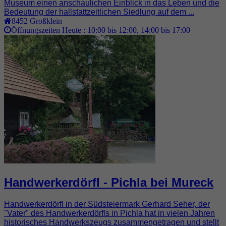
Museum einen anschaulichen Einblick in das Leben und die
Bedeutung der hallstattzeitlichen Siedlung auf dem ...
8452
Großklein
Öffnungszeiten Heute :
10:00 bis 12:00, 14:00 bis 17:00
Handwerkerdörfl - Pichla bei Mureck
Handwerkerdörfl in der Südsteiermark Gerhard Seher, der
"Vater" des Handwerkerdörfls in Pichla hat in vielen Jahren
historisches Handwerkszeugs zusammengetragen und stellt