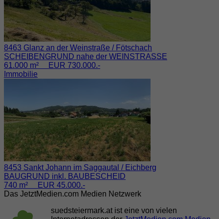
8463 Glanz an der Weinstraße / Fötschach
SCHEIBENGRUND nahe der WEINSTRASSE
61.000 m² EUR 730.000.-
Immobilie
8453 Sankt Johann im Saggautal / Eichberg
BAUGRUND inkl. BAUBESCHEID
740 m² EUR 45.000.-
Das JetztMedien.com Medien Netzwerk
suedsteiermark.at ist eine von vielen