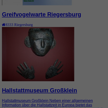
Greifvogelwarte Riegersburg
8333
Riegersburg
Hallstattmuseum Großklein
Hallstattmuseum Großklein Neben einer allgemeinen
Information über die Hallstattzeit in Europa bietet das