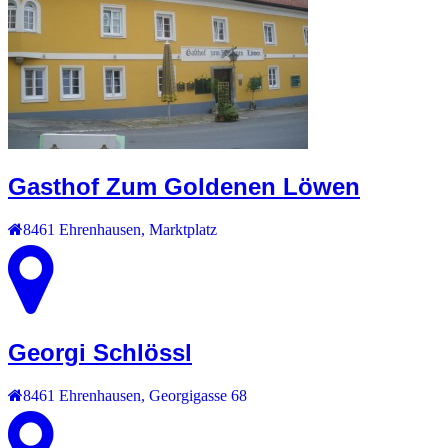
Gasthof Zum Goldenen Löwen
8461
Ehrenhausen
,
Marktplatz
Georgi Schlössl
8461
Ehrenhausen
,
Georgigasse 68