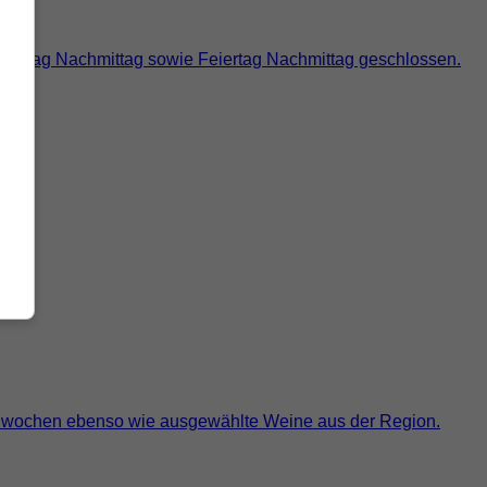
 Dienstag Nachmittag sowie Feiertag Nachmittag geschlossen.
ätenwochen ebenso wie ausgewählte Weine aus der Region.