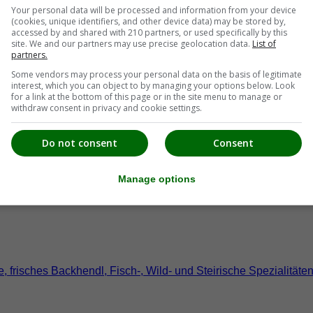
Your personal data will be processed and information from your device
(cookies, unique identifiers, and other device data) may be stored by,
accessed by and shared with 210 partners, or used specifically by this
rt, Sportwetten, Okt. -– April „Tanzbar Akropolis“ Sonntag bis
site. We and our partners may use precise geolocation data.
List of
partners.
Some vendors may process your personal data on the basis of legitimate
interest, which you can object to by managing your options below. Look
for a link at the bottom of this page or in the site menu to manage or
withdraw consent in privacy and cookie settings.
Do not consent
Consent
Manage options
, frisches Backhendl, Fisch-, Wild- und Steirische Spezialit