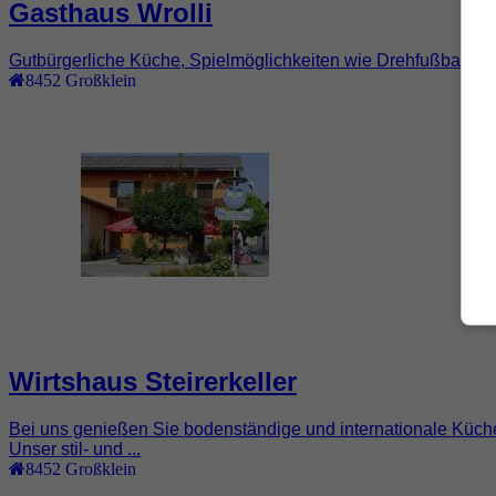
Gasthaus Wrolli
Gutbürgerliche Küche, Spielmöglichkeiten wie Drehfußball, Da
8452
Großklein
Wirtshaus Steirerkeller
Bei uns genießen Sie bodenständige und internationale Küche
Unser stil- und ...
8452
Großklein