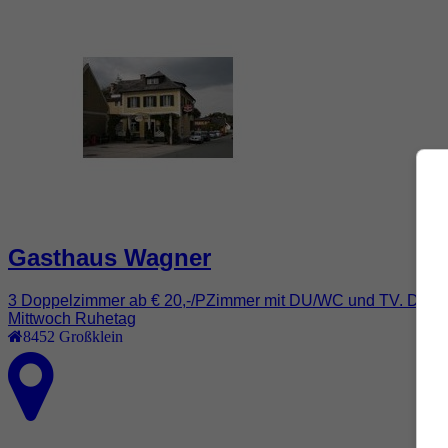
Gasthaus Wagner
3 Doppelzimmer ab € 20,-/PZimmer mit DU/WC und TV. Direkt
Mittwoch Ruhetag
8452
Großklein