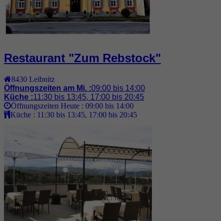
Restaurant "Zum Rebstock"
8430
Leibnitz
Öffnungszeiten am Mi. :
09:00 bis 14:00
Küche :
11:30 bis 13:45, 17:00 bis 20:45
Öffnungszeiten Heute :
09:00 bis 14:00
Küche :
11:30 bis 13:45, 17:00 bis 20:45