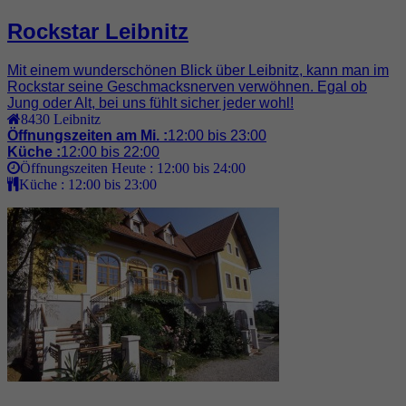
Rockstar Leibnitz
Mit einem wunderschönen Blick über Leibnitz, kann man im
Rockstar seine Geschmacksnerven verwöhnen. Egal ob
Jung oder Alt, bei uns fühlt sicher jeder wohl!
8430
Leibnitz
Öffnungszeiten am Mi. :
12:00 bis 23:00
Küche :
12:00 bis 22:00
Öffnungszeiten Heute :
12:00 bis 24:00
Küche :
12:00 bis 23:00