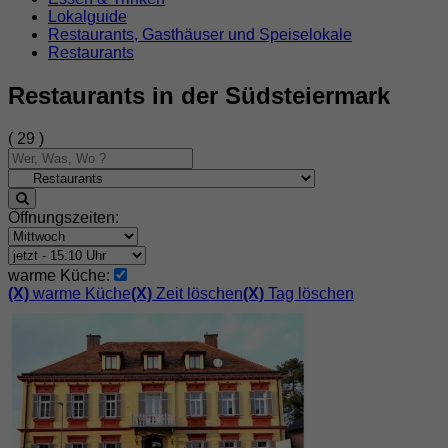
Lokalguide
Restaurants, Gasthäuser und Speiselokale
Restaurants
Restaurants in der Südsteiermark
( 29 )
Öffnungszeiten:
warme Küche:
(X)
warme Küche
(X)
Zeit löschen
(X)
Tag löschen