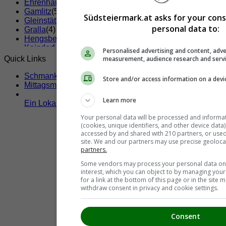
Ehrenhausen
(2)
Gamlitz
(5)
Südsteiermark.at asks for your con
Gleinstätten
(2)
personal data to:
Gralla
(4)
Hengsberg
(1)
Kaindorf an der Sulm
(1)
Personalised advertising and content, adve
Kitzeck im Sausal
(2)
Quick Links
measurement, audience research and serv
Lang
(1)
Lebring-Sankt Margarethen
(2)
Schmankerltage
Store and/or access information on a devi
Leibnitz
(24)
Mittagsmenü
Leutschach
(1)
Learn more
Ragnitz
(1)
Ein Lokal hier eintragen!
Sankt Nikolai im Sausal
(1)
Your personal data will be processed and informa
Seggauberg
(1)
(cookies, unique identifiers, and other device data
Tillmitsch
(3)
accessed by and shared with 210 partners, or used s
Wagna
(4)
site. We and our partners may use precise geoloca
Wildon
(1)
partners.
Wolfsberg im Schwarzautal
(1)
Some vendors may process your personal data on t
interest, which you can object to by managing you
for a link at the bottom of this page or in the sit
withdraw consent in privacy and cookie settings.
Consent