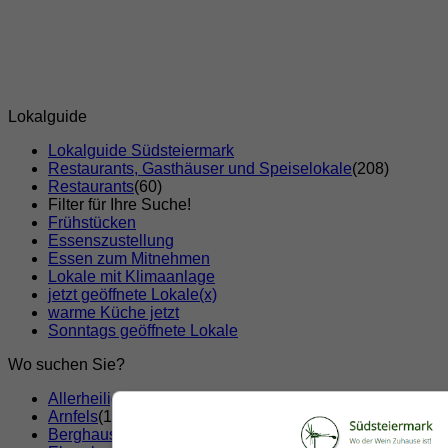
Lokalguide
Lokalguide Südsteiermark
Restaurants, Gasthäuser und Speiselokale
(208)
Restaurants
(60)
Filter für Ihre Suche!
Frühstücken
Essenszustellung
Essen zum Mitnehmen
Lokale mit Klimaanlage
jetzt geöffnete Lokale
(x)
warme Küche jetzt
Sonntags geöffnete Lokale
Wo suchen Sie?
Allerheiligen bei Wildon
(1)
Arnfels
(1)
Berghausen
(1)