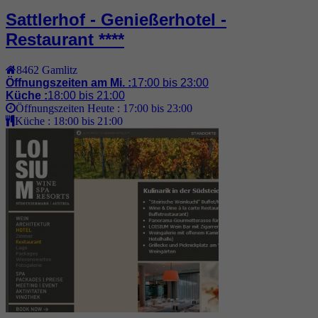
Sattlerhof - Genießerhotel -
Restaurant ****
8462
Gamlitz
Öffnungszeiten am Mi. :
17:00 bis 23:00
Küche :
18:00 bis 21:00
Öffnungszeiten Heute :
17:00 bis 23:00
Küche :
18:00 bis 21:00