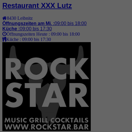
Restaurant XXX Lutz
8430
Leibnitz
Öffnungszeiten am Mi. :
09:00 bis 18:00
Küche :
09:00 bis 17:30
Öffnungszeiten Heute :
09:00 bis 18:00
Küche :
09:00 bis 17:30