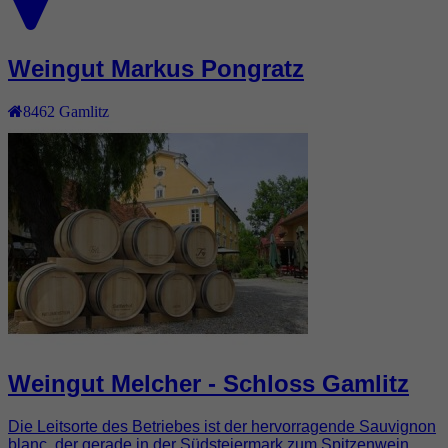
Weingut Markus Pongratz
8462
Gamlitz
Weingut Melcher - Schloss Gamlitz
Die Leitsorte des Betriebes ist der hervorragende Sauvignon
blanc, der gerade in der Südsteiermark zum Spitzenwein