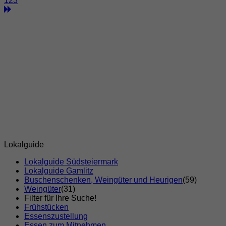
1
2
3
Lokalguide
Lokalguide Südsteiermark
Lokalguide Gamlitz
Buschenschenken, Weingüter und Heurigen
(59)
Weingüter
(31)
Filter für Ihre Suche!
Frühstücken
Essenszustellung
Essen zum Mitnehmen