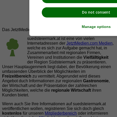
Do not consent
Manage options
Das JetztMedien.com Medien Netzwerk
suedsteiermark.at ist eine von vielen
Internetadressen der
JetztMedien.com Medien
,
welche es sich zur Aufgabe gemacht hat, in
Zusammenarbeit mit regionalen Firmen,
Vereinen und Institutionen die
Vielfälltigkeit
der Region Südsteiermark zu präsentieren.
Unser Hauptaugenmerk liegt dabei, der Bevölkerung einen
umfassenden Überblick der Möglichkeiten im
Freizeitbereich
zu vermittelt. Abgerundet wird dieses
Angebot duch Informationen zur regionalen
Gastronomie
,
der Wirtschaft und der Präsentation der zahlreichen
Möglichkeiten, welche die
regionale Wirtschaft
ihren
Kunden bietet.
Wenn auch Sie Ihre Informationen auf suedsteiermark.at
veröffentlichen wollen, registrieren Sie sich doch gleich
kostenlos
für unseren
Mitgliederbereich
oder informieren