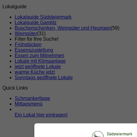
Lokalguide
Lokalguide Südsteiermark
Lokalguide Gamlitz
Buschenschenken, Weingüter und Heurigen
(59)
Weingüter
(31)
Filter für Ihre Suche!
Frühstücken
Essenszustellung
Essen zum Mitnehmen
Lokale mit Klimaanlage
jetzt geöffnete Lokale
warme Küche jetzt
Sonntags geöffnete Lokale
Quick Links
Schmankerltage
Mittagsmenü
Ein Lokal hier eintragen!