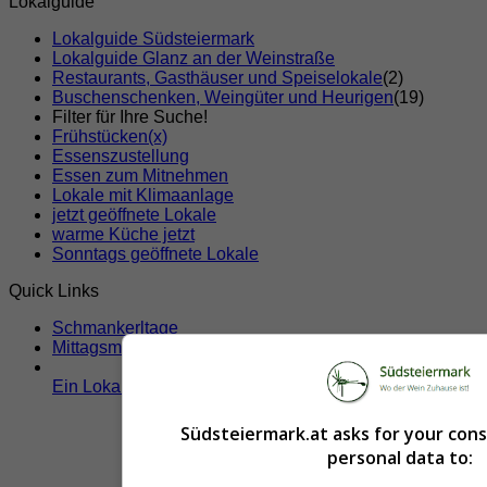
Lokalguide
Lokalguide Südsteiermark
Lokalguide Glanz an der Weinstraße
Restaurants, Gasthäuser und Speiselokale
(2)
Buschenschenken, Weingüter und Heurigen
(19)
Filter für Ihre Suche!
Frühstücken
(x)
Essenszustellung
Essen zum Mitnehmen
Lokale mit Klimaanlage
jetzt geöffnete Lokale
warme Küche jetzt
Sonntags geöffnete Lokale
Quick Links
Schmankerltage
Mittagsmenü
Ein Lokal hier eintragen!
Südsteiermark.at asks for your con
personal data to: