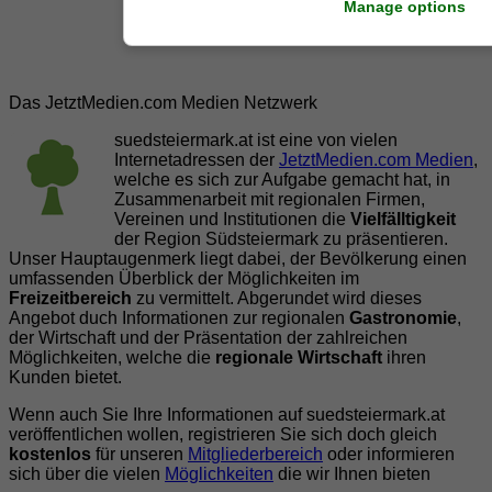
Manage options
Das JetztMedien.com Medien Netzwerk
suedsteiermark.at ist eine von vielen
Internetadressen der
JetztMedien.com Medien
,
welche es sich zur Aufgabe gemacht hat, in
Zusammenarbeit mit regionalen Firmen,
Vereinen und Institutionen die
Vielfälltigkeit
der Region Südsteiermark zu präsentieren.
Unser Hauptaugenmerk liegt dabei, der Bevölkerung einen
umfassenden Überblick der Möglichkeiten im
Freizeitbereich
zu vermittelt. Abgerundet wird dieses
Angebot duch Informationen zur regionalen
Gastronomie
,
der Wirtschaft und der Präsentation der zahlreichen
Möglichkeiten, welche die
regionale Wirtschaft
ihren
Kunden bietet.
Wenn auch Sie Ihre Informationen auf suedsteiermark.at
veröffentlichen wollen, registrieren Sie sich doch gleich
kostenlos
für unseren
Mitgliederbereich
oder informieren
sich über die vielen
Möglichkeiten
die wir Ihnen bieten