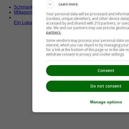
Learn more
Schmankerltage
Mittagsmenü
Your personal data will be processed and informa
(cookies, unique identifiers, and other device data
Ein Lokal hier eintragen!
accessed by and shared with 210 partners, or used s
site. We and our partners may use precise geoloca
partners.
Some vendors may process your personal data on t
interest, which you can object to by managing you
for a link at the bottom of this page or in the sit
withdraw consent in privacy and cookie settings.
Consent
Do not consent
Manage options