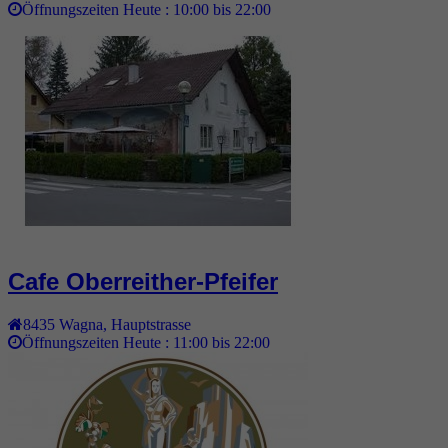
Öffnungszeiten Heute :
10:00 bis 22:00
Cafe Oberreither-Pfeifer
8435
Wagna
,
Hauptstrasse
Öffnungszeiten Heute :
11:00 bis 22:00