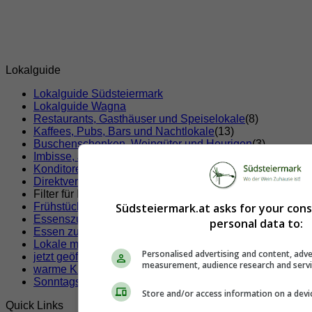
Lokalguide
Lokalguide Südsteiermark
Lokalguide Wagna
Restaurants, Gasthäuser und Speiselokale
(8)
Kaffees, Pubs, Bars und Nachtlokale
(13)
Buschenschenken, Weingüter und Heurigen
(3)
Imbisse, Jausenstationen
(4)
Konditoreien und Eissalons
(4)
Direktvermarkter, Bauernläden und Bauernmärkte
(1)
Filter für Ihre Suche!
Frühstücken
Südsteiermark.at asks for your con
Essenszustellung
personal data to:
Essen zum Mitnehmen
Lokale mit Klimaanlage
(x)
Personalised advertising and content, adve
jetzt geöffnete Lokale
measurement, audience research and serv
warme Küche jetzt
Sonntags geöffnete Lokale
Store and/or access information on a devi
Quick Links