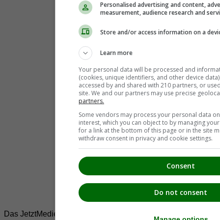
Personalised advertising and content, adve
measurement, audience research and serv
Store and/or access information on a devi
Learn more
Your personal data will be processed and informa
(cookies, unique identifiers, and other device data
accessed by and shared with 210 partners, or used s
site. We and our partners may use precise geoloca
partners.
Some vendors may process your personal data on t
interest, which you can object to by managing you
for a link at the bottom of this page or in the sit
withdraw consent in privacy and cookie settings.
Consent
Do not consent
Das JetztMedien.com Medien Netzwerk
Manage options