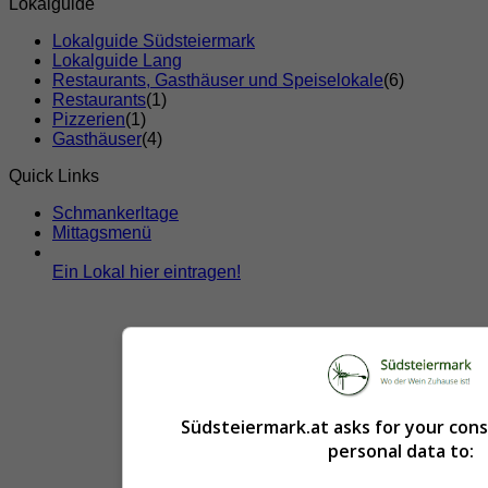
Lokalguide
Lokalguide Südsteiermark
Lokalguide Lang
Restaurants, Gasthäuser und Speiselokale
(6)
Restaurants
(1)
Pizzerien
(1)
Gasthäuser
(4)
Quick Links
Schmankerltage
Mittagsmenü
Ein Lokal hier eintragen!
Südsteiermark.at asks for your con
personal data to: