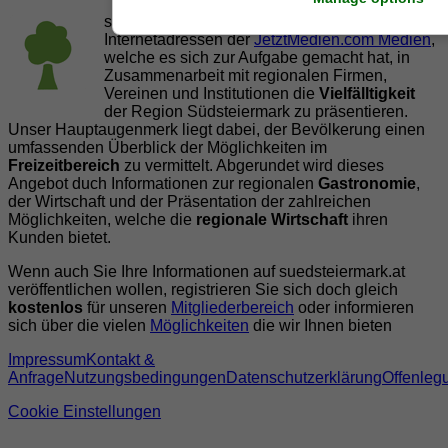
suedsteiermark.at ist eine von vielen
Internetadressen der
JetztMedien.com Medien
,
welche es sich zur Aufgabe gemacht hat, in
Zusammenarbeit mit regionalen Firmen,
Vereinen und Institutionen die
Vielfälltigkeit
der Region Südsteiermark zu präsentieren.
Unser Hauptaugenmerk liegt dabei, der Bevölkerung einen
umfassenden Überblick der Möglichkeiten im
Freizeitbereich
zu vermittelt. Abgerundet wird dieses
Angebot duch Informationen zur regionalen
Gastronomie
,
der Wirtschaft und der Präsentation der zahlreichen
Möglichkeiten, welche die
regionale Wirtschaft
ihren
Kunden bietet.
Wenn auch Sie Ihre Informationen auf suedsteiermark.at
veröffentlichen wollen, registrieren Sie sich doch gleich
kostenlos
für unseren
Mitgliederbereich
oder informieren
sich über die vielen
Möglichkeiten
die wir Ihnen bieten
Impressum
Kontakt &
Anfrage
Nutzungsbedingungen
Datenschutzerklärung
Offenleg
Cookie Einstellungen